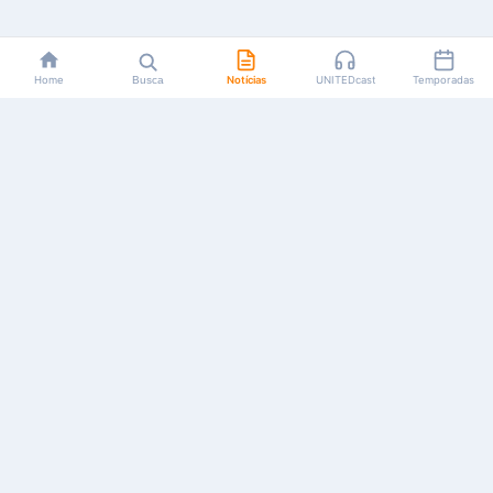
Home
Busca
Notícias
UNITEDcast
Temporadas
Notícias, reviews, guias e podcasts sobre o universo dos
animes!
Feito por fãs, para fãs.
NAVEGAÇÃO
CATEGORIAS
MAIS
Início
Animes
Sobre Nós