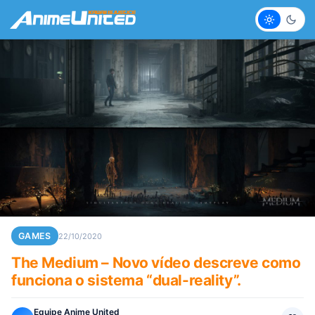
Claro
Escur
GAMES
22/10/2020
The Medium – Novo vídeo descreve como
funciona o sistema “dual-reality”.
Equipe Anime United