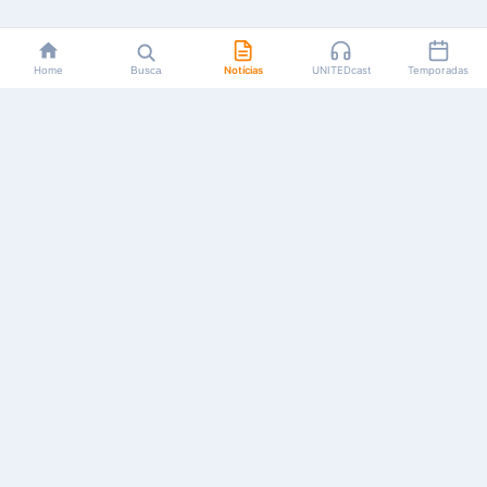
Home
Busca
Notícias
UNITEDcast
Temporadas
Notícias, reviews, guias e podcasts sobre o universo dos
animes!
Feito por fãs, para fãs.
NAVEGAÇÃO
CATEGORIAS
MAIS
Início
Animes
Sobre Nós
Notícias
Mangás
Anuncie