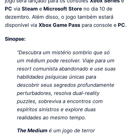
jogo
será lançado para os consoles
Xbox Series
e
PC
via
Steam
e
Microsoft Store
no dia 10 de
dezembro. Além disso, o jogo também estará
disponível via
Xbox Game Pass
para console e
PC
.
Sinopse:
“Descubra um mistério sombrio que só
um médium pode resolver. Viaje para um
resort comunista abandonado e use suas
habilidades psíquicas únicas para
descobrir seus segredos profundamente
perturbadores, resolva dual-reality
puzzles, sobreviva a encontros com
espíritos sinistros e explore duas
realidades ao mesmo tempo.
The Medium
é um jogo de terror