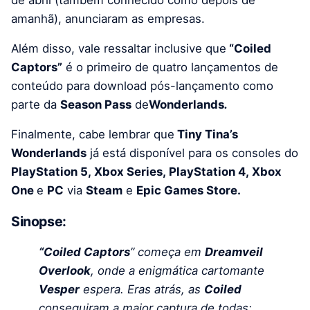
de abril (também conhecido como depois de
amanhã), anunciaram as empresas.
Além disso, vale ressaltar inclusive que
“Coiled
Captors”
é o primeiro de quatro lançamentos de
conteúdo para download pós-lançamento como
parte da
Season Pass
de
Wonderlands
.
Finalmente, cabe lembrar que
Tiny Tina’s
Wonderlands
já está disponível para os consoles do
PlayStation 5, Xbox Series, PlayStation 4, Xbox
One
e
PC
via
Steam
e
Epic Games Store.
Sinopse:
“Coiled Captors
” começa em
Dreamveil
Overlook
, onde a enigmática cartomante
Vesper
espera. Eras atrás, as
Coiled
conseguiram a maior captura de todas: