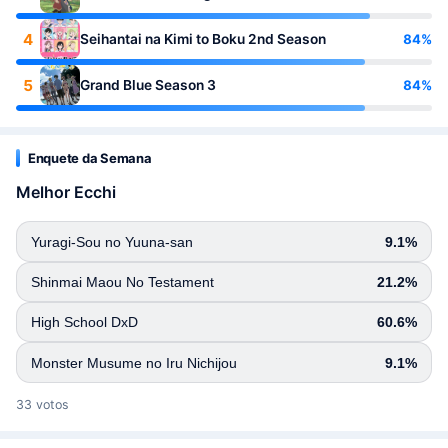
4
84%
Seihantai na Kimi to Boku 2nd Season
5
84%
Grand Blue Season 3
Enquete da Semana
Melhor Ecchi
Yuragi-Sou no Yuuna-san
9.1%
Shinmai Maou No Testament
21.2%
High School DxD
60.6%
Monster Musume no Iru Nichijou
9.1%
33 votos