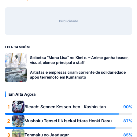
Publicidade
LEIA TAMBÉM
Seibetsu “Mona Lisa” no Kimi e. – Anime ganha teaser,
visual, elenco principal e staff
Artistas e empresas criam corrente de solidariedade
após terremoto em Kumamoto
Em Alta Agora
1
90%
Bleach: Sennen Kessen-hen - Kashin-tan
2
87%
Mushoku Tensei III: Isekai Ittara Honki Dasu
3
85%
Tenmaku no Jaadugar