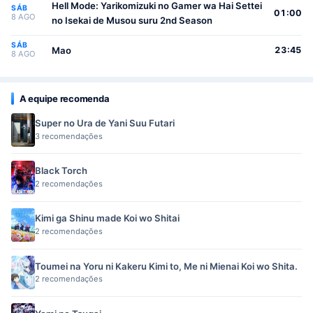
Hell Mode: Yarikomizuki no Gamer wa Hai Settei
SÁB
01:00
8 AGO
no Isekai de Musou suru 2nd Season
SÁB
Mao
23:45
8 AGO
A equipe recomenda
Super no Ura de Yani Suu Futari
3 recomendações
Black Torch
2 recomendações
Kimi ga Shinu made Koi wo Shitai
2 recomendações
Toumei na Yoru ni Kakeru Kimi to, Me ni Mienai Koi wo Shita.
2 recomendações