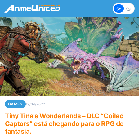
Claro
Escur
GAMES
19/04/2022
Tiny Tina’s Wonderlands – DLC “Coiled
Captors” está chegando para o RPG de
fantasia.