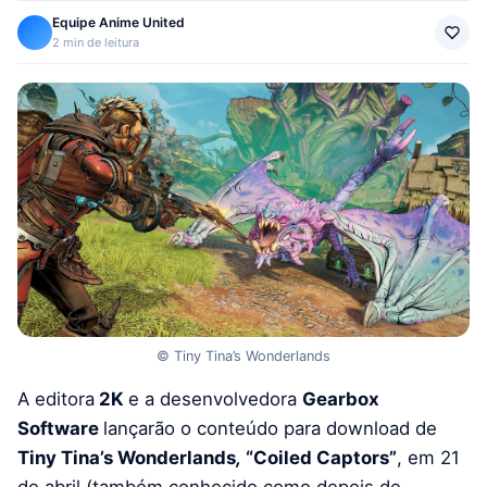
Equipe Anime United
2 min de leitura
© Tiny Tina’s Wonderlands
A editora
2K
e a desenvolvedora
Gearbox
Software
lançarão o conteúdo para download de
Tiny Tina’s Wonderlands
,
“Coiled Captors”
, em 21