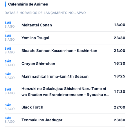
Calendário de Animes
DATAS E HORÁRIOS DE LANÇAMENTO NO JAPÃO
SÁB
Meitantei Conan
18:00
8 AGO
SÁB
Yomi no Tsugai
23:30
8 AGO
SÁB
Bleach: Sennen Kessen-hen - Kashin-tan
23:00
8 AGO
SÁB
Crayon Shin-chan
16:30
8 AGO
SÁB
Mairimashita! Iruma-kun 4th Season
18:25
8 AGO
Honzuki no Gekokujou: Shisho ni Naru Tame ni
SÁB
17:30
8 AGO
wa Shudan wo Erandeiraremasen - Ryoushu no
Youjo
SÁB
Black Torch
22:00
8 AGO
SÁB
Tenmaku no Jaadugar
23:30
8 AGO