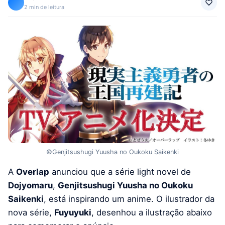
2 min de leitura
©Genjitsushugi Yuusha no Oukoku Saikenki
A
Overlap
anunciou que a série light novel de
Dojyomaru
,
Genjitsushugi Yuusha no Oukoku
Saikenki
, está inspirando um anime. O ilustrador da
nova série,
Fuyuyuki
, desenhou a ilustração abaixo