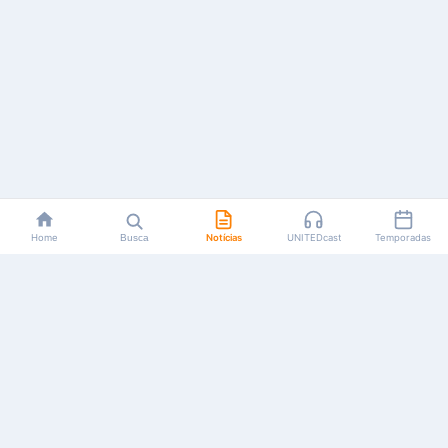
Home
Busca
Notícias
UNITEDcast
Temporadas
Notícias, reviews, guias e podcasts sobre o universo dos
animes!