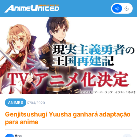
Claro
Escur
ANIMES
17/04/2020
Genjitsushugi Yuusha ganhará adaptação
para anime
Ana