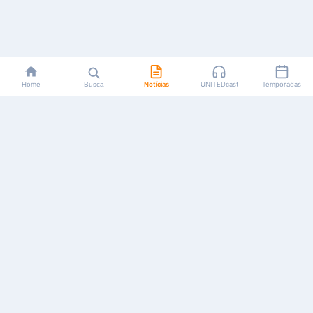
Home
Busca
Notícias
UNITEDcast
Temporadas
Notícias, reviews, guias e podcasts sobre o universo dos
animes!
Feito por fãs, para fãs.
NAVEGAÇÃO
CATEGORIAS
MAIS