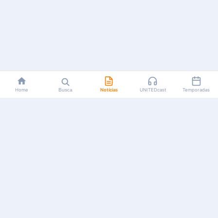
Home
Busca
Notícias
UNITEDcast
Temporadas
Notícias, reviews, guias e podcasts sobre o universo dos
animes!
Feito por fãs, para fãs.