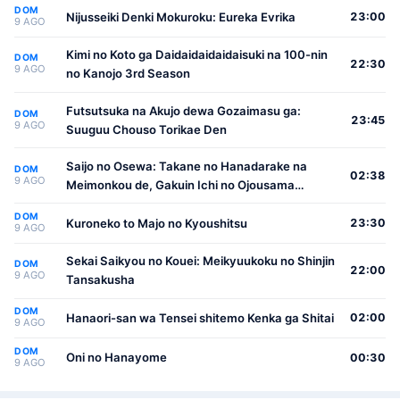
DOM
Nijusseiki Denki Mokuroku: Eureka Evrika
23:00
9 AGO
Kimi no Koto ga Daidaidaidaidaisuki na 100-nin
DOM
22:30
9 AGO
no Kanojo 3rd Season
Futsutsuka na Akujo dewa Gozaimasu ga:
DOM
23:45
9 AGO
Suuguu Chouso Torikae Den
Saijo no Osewa: Takane no Hanadarake na
DOM
02:38
9 AGO
Meimonkou de, Gakuin Ichi no Ojousama
(Seikatsu Nouryoku Kaimu) wo Kagenagara
DOM
Osewa suru Koto ni Narimashita
Kuroneko to Majo no Kyoushitsu
23:30
9 AGO
Sekai Saikyou no Kouei: Meikyuukoku no Shinjin
DOM
22:00
9 AGO
Tansakusha
DOM
Hanaori-san wa Tensei shitemo Kenka ga Shitai
02:00
9 AGO
DOM
Oni no Hanayome
00:30
9 AGO