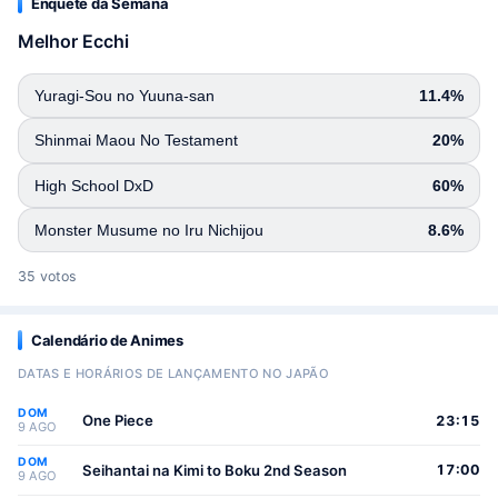
Enquete da Semana
Melhor Ecchi
Yuragi-Sou no Yuuna-san
11.4%
Shinmai Maou No Testament
20%
High School DxD
60%
Monster Musume no Iru Nichijou
8.6%
35 votos
Calendário de Animes
DATAS E HORÁRIOS DE LANÇAMENTO NO JAPÃO
DOM
One Piece
23:15
9 AGO
DOM
Seihantai na Kimi to Boku 2nd Season
17:00
9 AGO