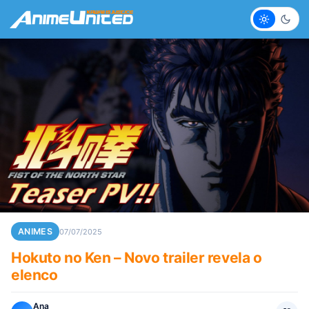
Claro
Escur
ANIMES
07/07/2025
Hokuto no Ken – Novo trailer revela o
elenco
Ana