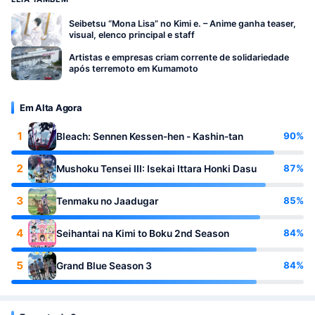
Seibetsu “Mona Lisa” no Kimi e. – Anime ganha teaser,
visual, elenco principal e staff
Artistas e empresas criam corrente de solidariedade
após terremoto em Kumamoto
Em Alta Agora
1
90%
Bleach: Sennen Kessen-hen - Kashin-tan
2
87%
Mushoku Tensei III: Isekai Ittara Honki Dasu
3
85%
Tenmaku no Jaadugar
4
84%
Seihantai na Kimi to Boku 2nd Season
5
84%
Grand Blue Season 3