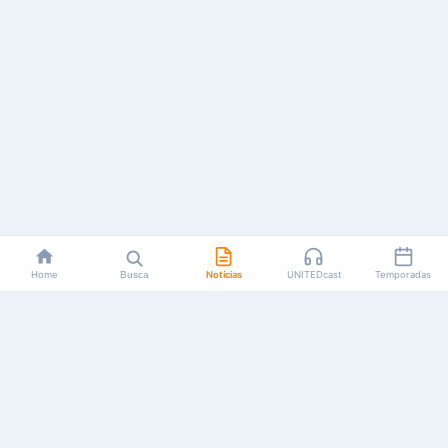
Home
Busca
Notícias
UNITEDcast
Temporadas
Notícias, reviews, guias e podcasts sobre o universo dos