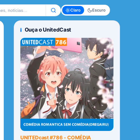
te
Claro
Escuro
Ouça o UnitedCast
UNITEDcast #786 - COMÉDIA