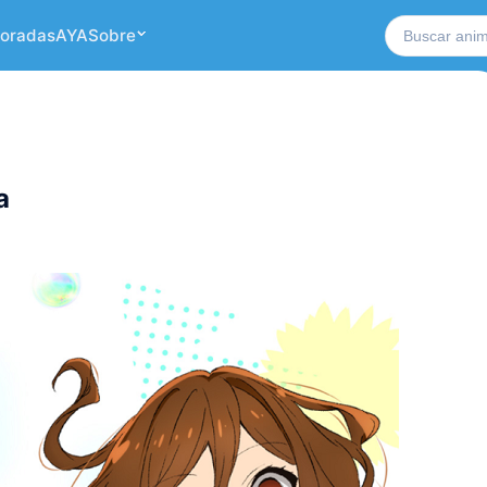
Buscar no si
oradas
AYA
Sobre
a