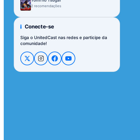
Yomi no Tsugai
2 recomendações
Conecte-se
Siga o UnitedCast nas redes e participe da
comunidade!