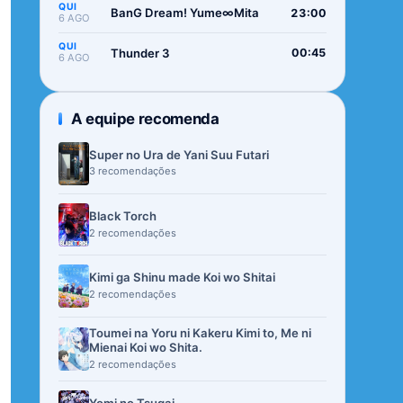
QUI
BanG Dream! Yume∞Mita
23:00
6 AGO
QUI
Thunder 3
00:45
6 AGO
A equipe recomenda
Super no Ura de Yani Suu Futari
3 recomendações
Black Torch
2 recomendações
Kimi ga Shinu made Koi wo Shitai
2 recomendações
Toumei na Yoru ni Kakeru Kimi to, Me ni
Mienai Koi wo Shita.
2 recomendações