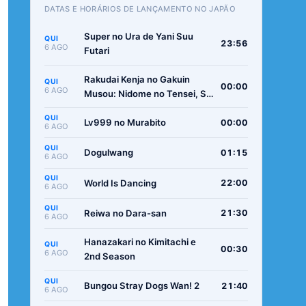
DATAS E HORÁRIOS DE LANÇAMENTO NO JAPÃO
Super no Ura de Yani Suu
QUI
23:56
6 AGO
Futari
Rakudai Kenja no Gakuin
QUI
00:00
6 AGO
Musou: Nidome no Tensei, S-
Rank Cheat Majutsushi
QUI
Boukenroku
Lv999 no Murabito
00:00
6 AGO
QUI
Dogulwang
01:15
6 AGO
QUI
World Is Dancing
22:00
6 AGO
QUI
Reiwa no Dara-san
21:30
6 AGO
Hanazakari no Kimitachi e
QUI
00:30
6 AGO
2nd Season
QUI
Bungou Stray Dogs Wan! 2
21:40
6 AGO