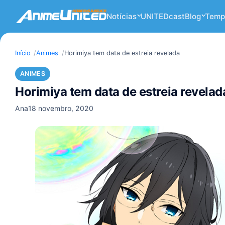
Notícias
UNITEDcast
Blog
Temp
Início
Animes
Horimiya tem data de estreia revelada
ANIMES
Horimiya tem data de estreia revelad
Ana
18 novembro, 2020