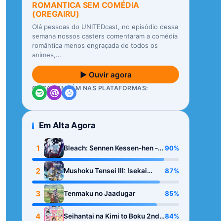
ROMANTICA SEM COMÉDIA
(OREGAIRU)
Olá pessoas do UNITEDcast, no episódio dessa
semana nossos casters comentaram a comédia
romântica menos engraçada de todos os
animes,…
▶ Ouvir agora
OUÇA TAMBÉM NAS PLATAFORMAS:
Em Alta Agora
1
90%
Bleach: Sennen Kessen-hen -
Kashin-tan
2
87%
Mushoku Tensei III: Isekai
Ittara Honki Dasu
3
85%
Tenmaku no Jaadugar
4
84%
Seihantai na Kimi to Boku 2nd