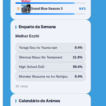
Season
5
84%
Grand Blue Season 3
Enquete da Semana
Melhor Ecchi
Yuragi-Sou no Yuuna-san
9.4%
Shinmai Maou No Testament
21.9%
High School DxD
59.4%
Monster Musume no Iru Nichijou
9.4%
32 votos
Calendário de Animes