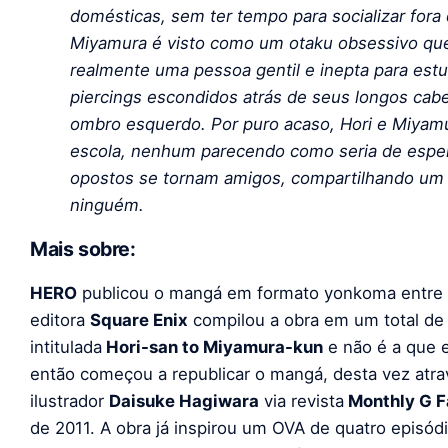
domésticas, sem ter tempo para socializar fora 
Miyamura é visto como um otaku obsessivo que 
realmente uma pessoa gentil e inepta para estu
piercings escondidos atrás de seus longos cab
ombro esquerdo.
Por puro acaso, Hori e Miyam
escola, nenhum parecendo como seria de esper
opostos se tornam amigos, compartilhando um
ninguém.
Mais sobre:
HERO
publicou o mangá em formato yonkoma entre f
editora
Square Enix
compilou a obra em um total de 
intitulada
Hori-san to Miyamura-kun
e não é a que 
então começou a republicar o mangá, desta vez atr
ilustrador
Daisuke Hagiwara
via revista
Monthly G F
de 2011. A obra já inspirou um OVA de quatro episódi