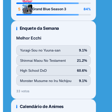
Season
5
84%
Grand Blue Season 3
Enquete da Semana
Melhor Ecchi
Yuragi-Sou no Yuuna-san
9.1%
Shinmai Maou No Testament
21.2%
High School DxD
60.6%
Monster Musume no Iru Nichijou
9.1%
33 votos
Calendário de Animes