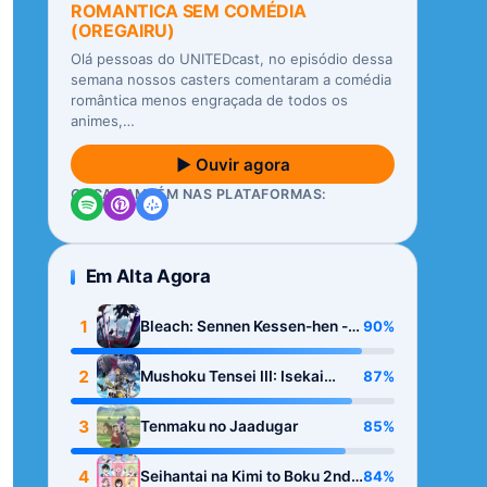
ROMANTICA SEM COMÉDIA
(OREGAIRU)
Olá pessoas do UNITEDcast, no episódio dessa
semana nossos casters comentaram a comédia
romântica menos engraçada de todos os
animes,…
▶ Ouvir agora
OUÇA TAMBÉM NAS PLATAFORMAS:
Em Alta Agora
1
90%
Bleach: Sennen Kessen-hen -
Kashin-tan
2
87%
Mushoku Tensei III: Isekai
Ittara Honki Dasu
3
85%
Tenmaku no Jaadugar
4
84%
Seihantai na Kimi to Boku 2nd