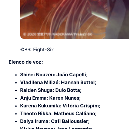
©86: Eight-Six
Elenco de voz:
Shinei Nouzen: João Capelli;
Vladilena Milizé: Hannah Buttel;
Raiden Shuga: Duio Botta;
Anju Emma: Karen Nunes;
Kurena Kukumila: Vitória Crispim;
Theoto Rikka: Matheus Calliano;
Daiya Iruma: Cafi Balloussier;