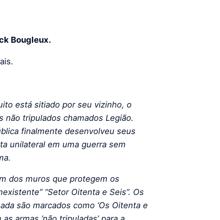
ick Bougleux.
ais.
ito está sitiado por seu vizinho, o
es não tripulados chamados Legião.
blica finalmente desenvolveu seus
ta unilateral em uma guerra sem
ma.
lém dos muros que protegem os
inexistente” “Setor Oitenta e Seis”. Os
nada são marcados como ‘Os Oitenta e
as armas ‘não tripuladas’ para a