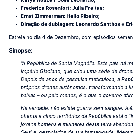
Kiriya Nouzen: Jose Leonardo;
Frederica Rosenfort: Julia Freitas;
Ernst Zimmerman: Helio Ribeiro;
Direção de dublagem: Leonardo Santhos
e
Er
Estreia no dia 4 de Dezembro, com episódios seman
Sinopse:
“A República de Santa Magnólia. Este país há mu
Império Giadiano, que criou uma série de dron
Depois de anos de pesquisa meticulosa, a Repú
próprios drones autônomos, transformando a lu
baixas – ou pelo menos, é o que o governo afir
Na verdade, não existe guerra sem sangue. A
oitenta e cinco territórios da República está o “
jovens homens e mulheres desta terra abando
Seis’ e, despojados de sua humanidade, lideram 