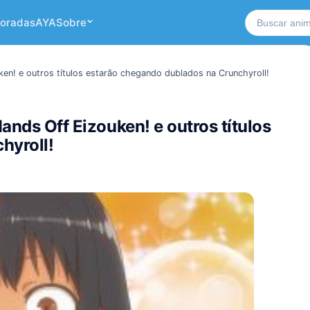
Buscar no si
oradas
AYA
Sobre
ken! e outros títulos estarão chegando dublados na Crunchyroll!
ands Off Eizouken! e outros títulos
hyroll!