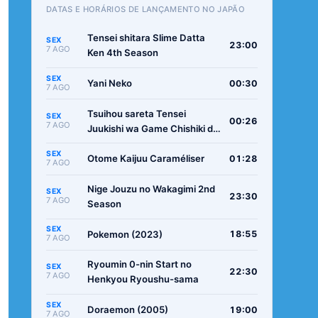
DATAS E HORÁRIOS DE LANÇAMENTO NO JAPÃO
Tensei shitara Slime Datta
SEX
23:00
7 AGO
Ken 4th Season
SEX
Yani Neko
00:30
7 AGO
Tsuihou sareta Tensei
SEX
00:26
7 AGO
Juukishi wa Game Chishiki de
Musou suru
SEX
Otome Kaijuu Caraméliser
01:28
7 AGO
Nige Jouzu no Wakagimi 2nd
SEX
23:30
7 AGO
Season
SEX
Pokemon (2023)
18:55
7 AGO
Ryoumin 0-nin Start no
SEX
22:30
7 AGO
Henkyou Ryoushu-sama
SEX
Doraemon (2005)
19:00
7 AGO