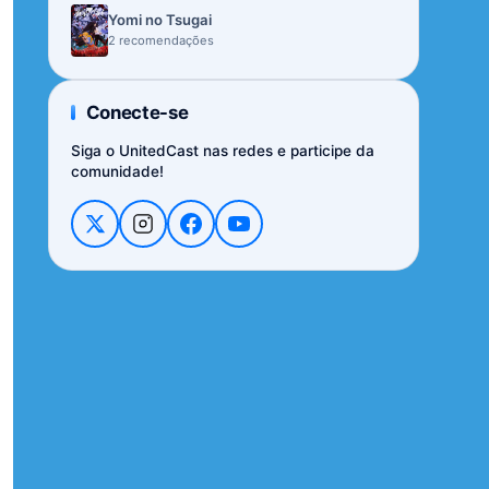
Yomi no Tsugai
2 recomendações
Conecte-se
Siga o UnitedCast nas redes e participe da
comunidade!