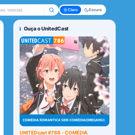
te
Claro
Escuro
Ouça o UnitedCast
UNITEDcast #786 - COMÉDIA