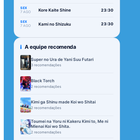
SEX
Kore Kaite Shine
23:30
7 AGO
SEX
Kami no Shizuku
23:30
7 AGO
A equipe recomenda
Super no Ura de Yani Suu Futari
3 recomendações
Black Torch
2 recomendações
Kimi ga Shinu made Koi wo Shitai
2 recomendações
Toumei na Yoru ni Kakeru Kimi to, Me ni
Mienai Koi wo Shita.
2 recomendações