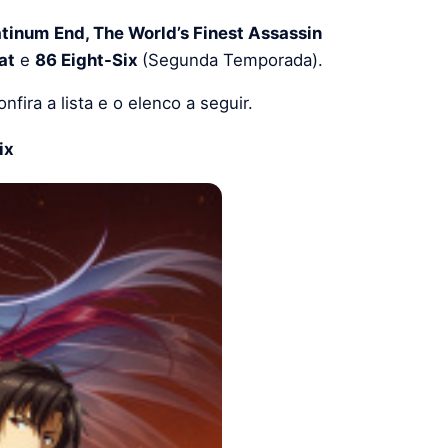
atinum
End, The World’s Finest Assassin
at
e
86 Eight-Six
(Segunda Temporada).
ira a lista e o elenco a seguir.
ix