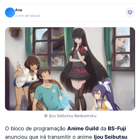
Ana
2 min de leitura
© Ijou Seibutsu Kenbunroku
O bloco de programação
Anime Guild
da
BS-Fuji
anunciou que irá transmitir o anime
Ijou Seibutsu