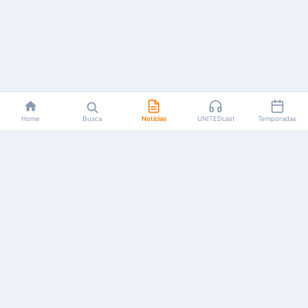
Home
Busca
Notícias
UNITEDcast
Temporadas
Notícias, reviews, guias e podcasts sobre o universo dos
animes!
Feito por fãs, para fãs.