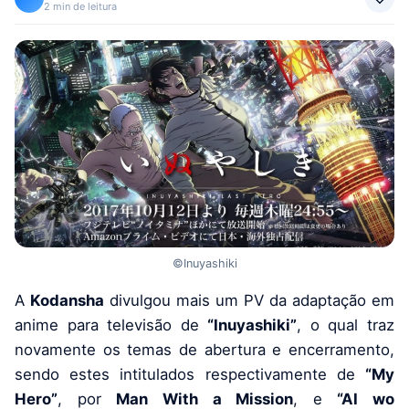
2 min de leitura
©Inuyashiki
A
Kodansha
divulgou mais um PV da adaptação em
anime para televisão de
“Inuyashiki”
, o qual traz
novamente os temas de abertura e encerramento,
sendo estes intitulados respectivamente de
“My
Hero”
, por
Man With a Mission
, e
“AI wo