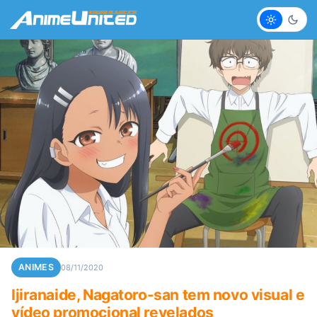
Claro
Escur
ANIMES
08/11/2020
Ijiranaide, Nagatoro-san tem novo visual e
vídeo promocional revelados