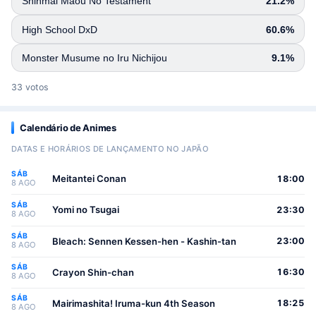
Shinmai Maou No Testament
21.2%
High School DxD
60.6%
Monster Musume no Iru Nichijou
9.1%
33 votos
Calendário de Animes
DATAS E HORÁRIOS DE LANÇAMENTO NO JAPÃO
SÁB
Meitantei Conan
18:00
8 AGO
SÁB
Yomi no Tsugai
23:30
8 AGO
SÁB
Bleach: Sennen Kessen-hen - Kashin-tan
23:00
8 AGO
SÁB
Crayon Shin-chan
16:30
8 AGO
SÁB
Mairimashita! Iruma-kun 4th Season
18:25
8 AGO