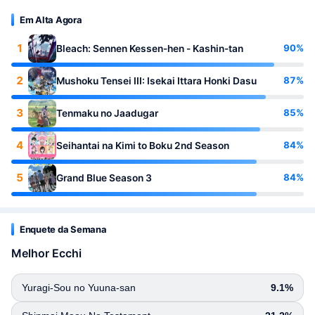
Em Alta Agora
1
90%
Bleach: Sennen Kessen-hen - Kashin-tan
2
87%
Mushoku Tensei III: Isekai Ittara Honki Dasu
3
85%
Tenmaku no Jaadugar
4
84%
Seihantai na Kimi to Boku 2nd Season
5
84%
Grand Blue Season 3
Enquete da Semana
Melhor Ecchi
Yuragi-Sou no Yuuna-san
9.1%