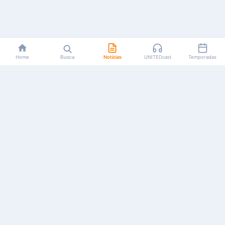
Home
Busca
Notícias
UNITEDcast
Temporadas
Notícias, reviews, guias e podcasts sobre o universo dos
animes!
Feito por fãs, para fãs.
NAVEGAÇÃO
CATEGORIAS
MAIS