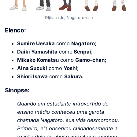
©Ijiranaide, Nagatoro-san
Elenco:
Sumire Uesaka
como
Nagatoro;
Daiki Yamashita
como
Senpai;
Mikako Komatsu
como
Gamo-chan;
Aina Suzuki
como
Yoshi;
Shiori Isawa
como
Sakura.
Sinopse:
Quando um estudante introvertido do
ensino médio conheceu uma garota
chamada Nagatoro, sua vida desmoronou.
Primeiro, ela observou cuidadosamente a
reação dele ao abuso verbal que recebeu