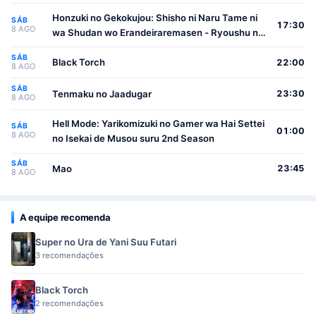
Honzuki no Gekokujou: Shisho ni Naru Tame ni
SÁB
17:30
8 AGO
wa Shudan wo Erandeiraremasen - Ryoushu no
Youjo
SÁB
Black Torch
22:00
8 AGO
SÁB
Tenmaku no Jaadugar
23:30
8 AGO
Hell Mode: Yarikomizuki no Gamer wa Hai Settei
SÁB
01:00
8 AGO
no Isekai de Musou suru 2nd Season
SÁB
Mao
23:45
8 AGO
A equipe recomenda
Super no Ura de Yani Suu Futari
3 recomendações
Black Torch
2 recomendações