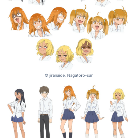
©Ijiranaide, Nagatoro-san