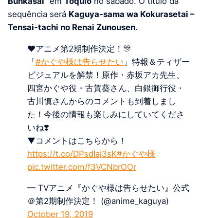
Bunkasai
” em
Tóquio
no sábado. O título da
sequência será
Kaguya-sama wa Kokurasetai –
Tensai-tachi no Renai Zunousen
.
❤️アニメ第2期制作決定！🎊
「
#かぐや様は告らせたい
」特報＆ティザー
ビジュアルを解禁！原作・赤坂アカ先生、
四宮かぐや役・古賀葵さん、白銀御行役・
古川慎さんからのコメントも到着しまし
た！今後の情報も楽しみにしていてくださ
いね❣️
▼コメントはこちらから！
https://t.co/DPsdIaj3sK
#かぐや様
pic.twitter.com/f3VCNbrOOr
— TVアニメ『かぐや様は告らせたい』公式
＠第2期制作決定！ (@anime_kaguya)
October 19, 2019