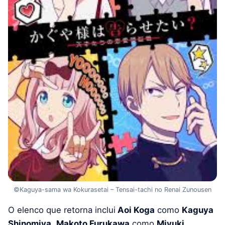
©Kaguya-sama wa Kokurasetai – Tensai-tachi no Renai Zunousen
O elenco que retorna inclui
Aoi Koga
como
Kaguya
Shinomiya
,
Makoto Furukawa
como
Miyuki