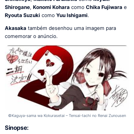
Shirogane
,
Konomi Kohara
como
Chika Fujiwara
e
Ryouta Suzuki
como
Yuu Ishigami
.
Akasaka
também desenhou uma imagem para
comemorar o anúncio.
©Kaguya-sama wa Kokurasetai – Tensai-tachi no Renai Zunousen
Sinopse: