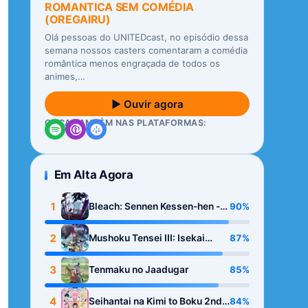
ROMANTICA SEM COMÉDIA
(OREGAIRU)
Olá pessoas do UNITEDcast, no episódio dessa
semana nossos casters comentaram a comédia
romântica menos engraçada de todos os
animes,…
▶ Ouvir agora
OUÇA TAMBÉM NAS PLATAFORMAS:
Em Alta Agora
1
90%
Bleach: Sennen Kessen-hen -
Kashin-tan
2
87%
Mushoku Tensei III: Isekai
Ittara Honki Dasu
3
85%
Tenmaku no Jaadugar
4
84%
Seihantai na Kimi to Boku 2nd