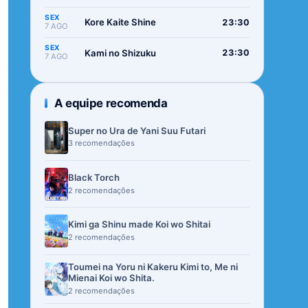
SEX
Kore Kaite Shine
23:30
7 AGO
SEX
Kami no Shizuku
23:30
7 AGO
A equipe recomenda
Super no Ura de Yani Suu Futari
3 recomendações
Black Torch
2 recomendações
Kimi ga Shinu made Koi wo Shitai
2 recomendações
Toumei na Yoru ni Kakeru Kimi to, Me ni
Mienai Koi wo Shita.
2 recomendações