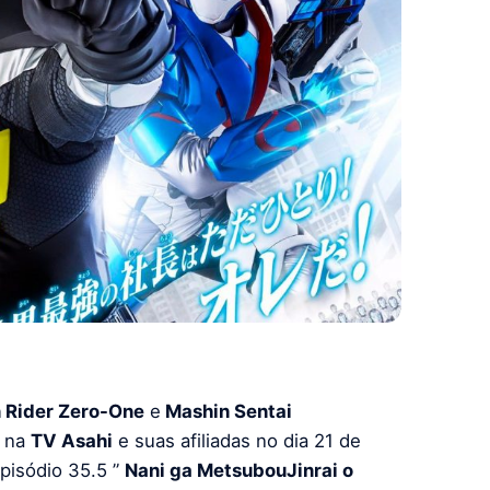
Rider Zero-One
e
Mashin Sentai
s na
TV Asahi
e suas afiliadas no dia 21 de
episódio 35.5 ”
Nani ga MetsubouJinrai o