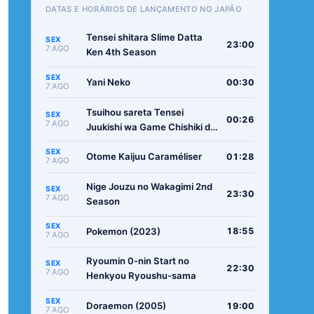
DATAS E HORÁRIOS DE LANÇAMENTO NO JAPÃO
Tensei shitara Slime Datta
SEX
23:00
7 AGO
Ken 4th Season
SEX
Yani Neko
00:30
7 AGO
Tsuihou sareta Tensei
SEX
00:26
7 AGO
Juukishi wa Game Chishiki de
Musou suru
SEX
Otome Kaijuu Caraméliser
01:28
7 AGO
Nige Jouzu no Wakagimi 2nd
SEX
23:30
7 AGO
Season
SEX
Pokemon (2023)
18:55
7 AGO
Ryoumin 0-nin Start no
SEX
22:30
7 AGO
Henkyou Ryoushu-sama
SEX
Doraemon (2005)
19:00
7 AGO