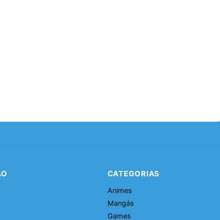
ÃO
CATEGORIAS
Animes
Mangás
Games