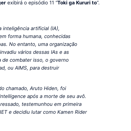
ger
exibirá o episódio 11 “
Toki ga Kururi to
“.
teligência artificial (IA),
s em forma humana, conhecidas
oas. No entanto, uma organização
nvadiu vários dessas IAs e as
 de combater isso, o governo
uad, ou AIMS, para destruir
do chamado, Aruto Hiden, foi
ntelligence após a morte de seu avô.
teressado, testemunhou em primeira
NET e decidiu lutar como Kamen Rider