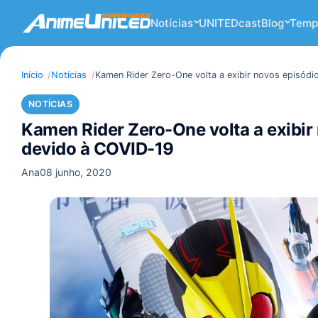
Notícias
UNITEDcast
Blog
Temp
Início
Notícias
Kamen Rider Zero-One volta a exibir novos episód
NOTÍCIAS
Kamen Rider Zero-One volta a exibir
devido à COVID-19
Ana
08 junho, 2020