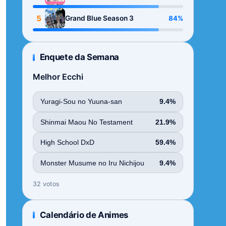
Season
5
84%
Grand Blue Season 3
Enquete da Semana
Melhor Ecchi
Yuragi-Sou no Yuuna-san
9.4%
Shinmai Maou No Testament
21.9%
High School DxD
59.4%
Monster Musume no Iru Nichijou
9.4%
32 votos
Calendário de Animes