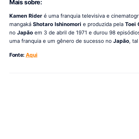
Mais sobre:
Kamen
Rider
é uma franquia televisiva e cinematog
mangaká
Shotaro
Ishinomori
e produzida pela
Toei
no
Japão
em 3 de abril de 1971 e durou 98 episódio
uma franquia e um gênero de sucesso no
Japão
, t
Fonte:
Aqui