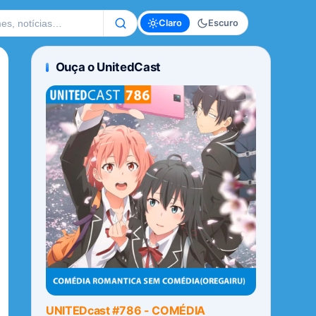
te
Claro
Escuro
Ouça o UnitedCast
UNITEDcast #786 - COMÉDIA