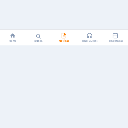
Home
Busca
Notícias
UNITEDcast
Temporadas
Notícias, reviews, guias e podcasts sobre o universo dos
animes!
Feito por fãs, para fãs.