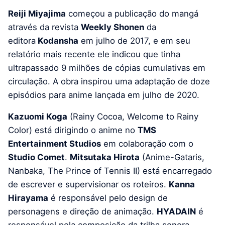
Reiji Miyajima
começou a publicação do mangá
através da revista
Weekly Shonen
da
editora
Kodansha
em julho de 2017, e em seu
relatório mais recente ele indicou que tinha
ultrapassado 9 milhões de cópias cumulativas em
circulação. A obra inspirou uma adaptação de doze
episódios para anime lançada em julho de 2020.
Kazuomi Koga
(Rainy Cocoa, Welcome to Rainy
Color) está dirigindo o anime no
TMS
Entertainment Studios
em colaboração com o
Studio Comet
.
Mitsutaka Hirota
(Anime-Gataris,
Nanbaka, The Prince of Tennis II) está encarregado
de escrever e supervisionar os roteiros.
Kanna
Hirayama
é responsável pelo design de
personagens e direção de animação.
HYADAIN
é
responsável pela composição da trilha sonora.