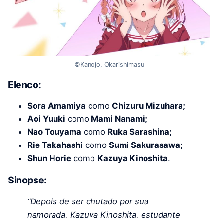
©Kanojo, Okarishimasu
Elenco:
Sora Amamiya
como
Chizuru Mizuhara;
Aoi Yuuki
como
Mami Nanami;
Nao Touyama
como
Ruka Sarashina;
Rie Takahashi
como
Sumi Sakurasawa;
Shun Horie
como
Kazuya Kinoshita
.
Sinopse:
“Depois de ser chutado por sua
namorada, Kazuya Kinoshita, estudante