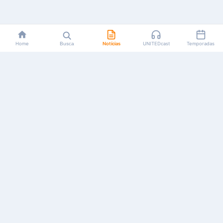
Home
Busca
Notícias
UNITEDcast
Temporadas
Notícias, reviews, guias e podcasts sobre o universo dos
animes!
Feito por fãs, para fãs.
NAVEGAÇÃO
CATEGORIAS
MAIS
Início
Animes
Sobre Nós