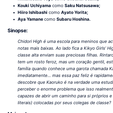
Kouki Uchiyama
como
Saku Natsusawa;
Hiiro Ishibashi
como
Ayato Yorita;
Aya Yamane
como
Subaru Hoshina.
Sinopse:
Chidori High é uma escola para meninos que ac
notas mais baixas. Ao lado fica a Kikyo Girls’ Hi
classe alta enviam suas preciosas filhas. Rinta
tem um rosto feroz, mas um coração gentil, est
família quando conhece uma garota chamada K
imediatamente… mas essa paz feliz é rapidame
descobre que Kaoruko é na verdade uma estudan
perceber o enorme problema que isso realment
capazes de abrir um caminho para si próprios e 
literais) colocadas por seus colegas de classe?