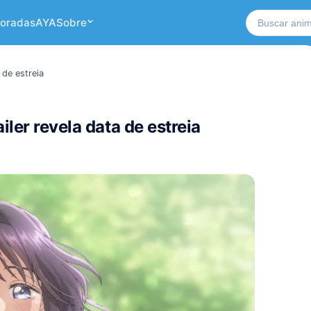
Buscar no si
oradas
AYA
Sobre
 de estreia
ler revela data de estreia