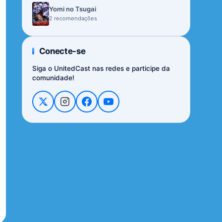
Yomi no Tsugai
2 recomendações
Conecte-se
Siga o UnitedCast nas redes e participe da
comunidade!