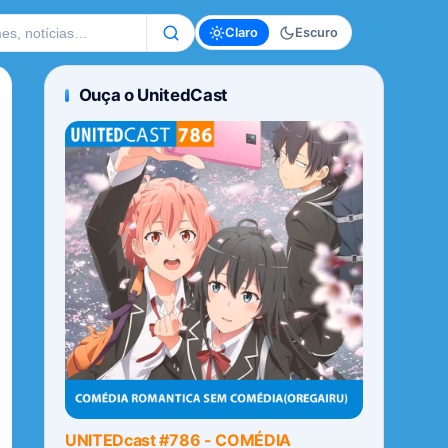
te
Claro
Escuro
Ouça o UnitedCast
UNITEDcast #786 - COMÉDIA