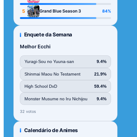
Season
5
84%
Grand Blue Season 3
Enquete da Semana
Melhor Ecchi
Yuragi-Sou no Yuuna-san
9.4%
Shinmai Maou No Testament
21.9%
High School DxD
59.4%
Monster Musume no Iru Nichijou
9.4%
32 votos
Calendário de Animes