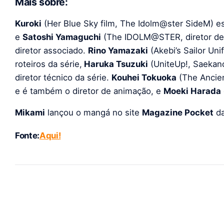
Mais sobre:
Kuroki
(Her Blue Sky film, The Idolm@ster SideM) es
e
Satoshi Yamaguchi
(The IDOLM@STER, diretor de
diretor associado.
Rino Yamazaki
(Akebi’s Sailor Uni
roteiros da série,
Haruka Tsuzuki
(UniteUp!, Saekano
diretor técnico da série.
Kouhei Tokuoka
(The Ancie
e é também o diretor de animação, e
Moeki Harada
Mikami
lançou o mangá no site
Magazine Pocket
d
Fonte:
Aqui!