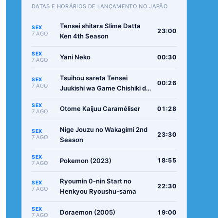
DATAS E HORÁRIOS DE LANÇAMENTO NO JAPÃO
Tensei shitara Slime Datta
SEX
23:00
7 AGO
Ken 4th Season
SEX
Yani Neko
00:30
7 AGO
Tsuihou sareta Tensei
SEX
00:26
7 AGO
Juukishi wa Game Chishiki de
Musou suru
SEX
Otome Kaijuu Caraméliser
01:28
7 AGO
Nige Jouzu no Wakagimi 2nd
SEX
23:30
7 AGO
Season
SEX
Pokemon (2023)
18:55
7 AGO
Ryoumin 0-nin Start no
SEX
22:30
7 AGO
Henkyou Ryoushu-sama
SEX
Doraemon (2005)
19:00
7 AGO