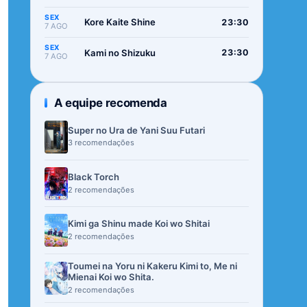
SEX
Kore Kaite Shine
23:30
7 AGO
SEX
Kami no Shizuku
23:30
7 AGO
A equipe recomenda
Super no Ura de Yani Suu Futari
3 recomendações
Black Torch
2 recomendações
Kimi ga Shinu made Koi wo Shitai
2 recomendações
Toumei na Yoru ni Kakeru Kimi to, Me ni
Mienai Koi wo Shita.
2 recomendações