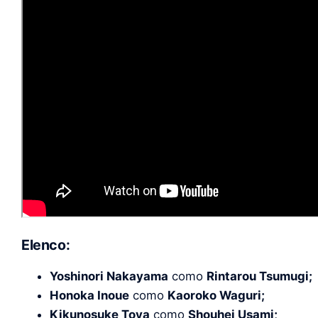
Elenco:
Yoshinori Nakayama
como
Rintarou Tsumugi;
Honoka Inoue
como
Kaoroko Waguri;
Kikunosuke Toya
como
Shouhei Usami;