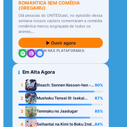
ROMANTICA SEM COMÉDIA
(OREGAIRU)
Olá pessoas do UNITEDcast, no episódio dessa
semana nossos casters comentaram a comédia
romântica menos engraçada de todos os
animes,…
▶ Ouvir agora
OUÇA TAMBÉM NAS PLATAFORMAS:
Em Alta Agora
1
90%
Bleach: Sennen Kessen-hen -
Kashin-tan
2
87%
Mushoku Tensei III: Isekai
Ittara Honki Dasu
3
85%
Tenmaku no Jaadugar
4
84%
Seihantai na Kimi to Boku 2nd