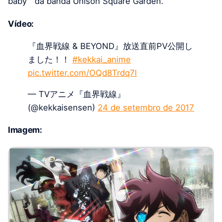
baby ” da banda Unison Square Garden.
Vídeo:
『血界戦線 & BEYOND』放送直前PV公開し
ました！！
#kekkai_anime
pic.twitter.com/OQd8Trdq7l
— TVアニメ『血界戦線』
(@kekkaisensen)
24 de setembro de 2017
Imagem: