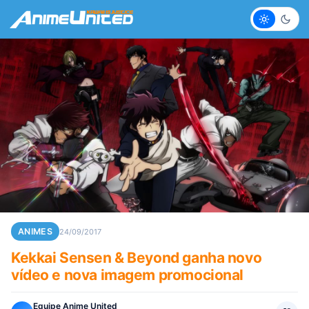
Claro
Escur
ANIMES
24/09/2017
Kekkai Sensen & Beyond ganha novo
vídeo e nova imagem promocional
Equipe Anime United