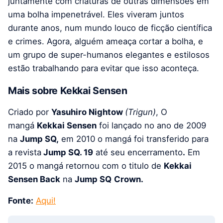
juntamente com criaturas de outras dimensões em
uma bolha impenetrável. Eles viveram juntos
durante anos, num mundo louco de ficção científica
e crimes. Agora, alguém ameaça cortar a bolha, e
um grupo de super-humanos elegantes e estilosos
estão trabalhando para evitar que isso aconteça.
Mais sobre Kekkai Sensen
Criado por
Yasuhiro Nightow
(Trigun)
, O
mangá
Kekkai Sensen
foi lançado no ano de 2009
na
Jump SQ,
em 2010 o mangá foi transferido para
a revista
Jump SQ. 19
até seu encerramento
.
Em
2015 o mangá retornou com o titulo de
Kekkai
Sensen Back
na
Jump SQ
Crown
.
Fonte:
Aqui!