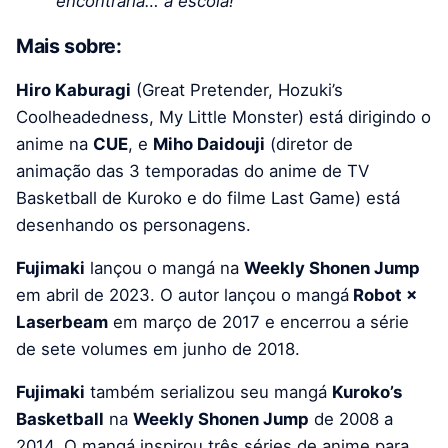
encontraria… a escola!
Mais sobre:
Hiro Kaburagi
(Great Pretender, Hozuki’s
Coolheadedness, My Little Monster) está dirigindo o
anime na
CUE
, e
Miho Daidouji
(diretor de
animação das 3 temporadas do anime de TV
Basketball de Kuroko e do filme Last Game) está
desenhando os personagens.
Fujimaki
lançou o mangá na
Weekly Shonen Jump
em abril de 2023. O autor lançou o mangá
Robot ×
Laserbeam
em março de 2017 e encerrou a série
de sete volumes em junho de 2018.
Fujimaki
também serializou seu mangá
Kuroko’s
Basketball
na
Weekly Shonen Jump
de 2008 a
2014. O mangá inspirou três séries de anime para