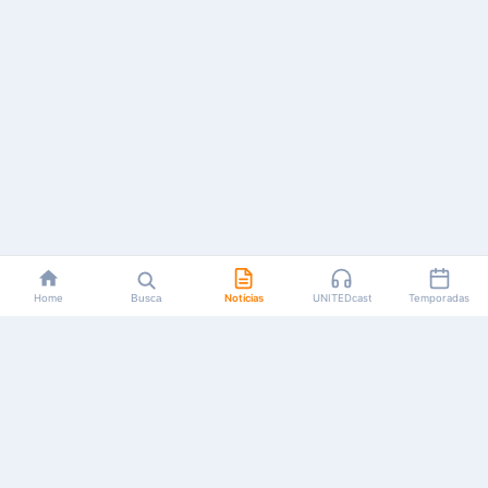
Home
Busca
Notícias
UNITEDcast
Temporadas
Notícias, reviews, guias e podcasts sobre o universo dos