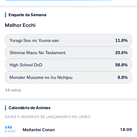
Enquete da Semana
Melhor Ecchi
Yuragi-Sou no Yuuna-san
11.8%
Shinmai Maou No Testament
20.6%
High School DxD
58.8%
Monster Musume no Iru Nichijou
8.8%
34 votos
Calendário de Animes
DATAS E HORÁRIOS DE LANÇAMENTO NO JAPÃO
SÁB
Meitantei Conan
18:00
8 AGO