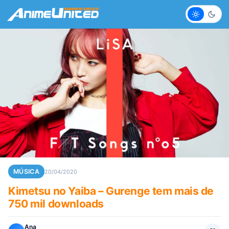
Claro
Escur
MÚSICA
20/04/2020
Kimetsu no Yaiba – Gurenge tem mais de
750 mil downloads
Ana