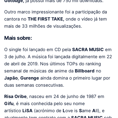
Gotouge,
já possui mais de 750 mil downloads.
Outro marco impressionante foi a participação da
cantora no
THE FIRST TAKE,
onde o vídeo já tem
mais de 33 milhões de visualizações.
Mais sobre:
O single foi lançado em CD pela
SACRA MUSIC
em
3 de julho. A música foi lançada digitalmente em 22
de abril de 2019. Nos últimos TOPs do ranking
semanal de músicas de anime da
Billboard
no
Japão
,
Gurenge
ainda domina o primeiro lugar por
duas semanas consecutivas.
Risa Oribe
, nasceu em 24 de junho de 1987 em
Gifu
, é mais conhecida pelo seu nome
artístico
LiSA
(acrónimo de
L
ove is
S
ame
A
ll), e
atualmente tem contrato com a
SACRA MUSIC
sob