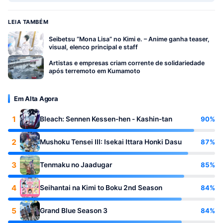
LEIA TAMBÉM
Seibetsu “Mona Lisa” no Kimi e. – Anime ganha teaser,
visual, elenco principal e staff
Artistas e empresas criam corrente de solidariedade
após terremoto em Kumamoto
Em Alta Agora
1
90%
Bleach: Sennen Kessen-hen - Kashin-tan
2
87%
Mushoku Tensei III: Isekai Ittara Honki Dasu
3
85%
Tenmaku no Jaadugar
4
84%
Seihantai na Kimi to Boku 2nd Season
5
84%
Grand Blue Season 3