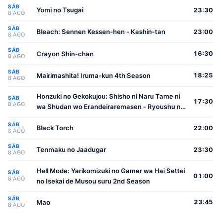
SÁB
Yomi no Tsugai
23:30
8 AGO
SÁB
Bleach: Sennen Kessen-hen - Kashin-tan
23:00
8 AGO
SÁB
Crayon Shin-chan
16:30
8 AGO
SÁB
Mairimashita! Iruma-kun 4th Season
18:25
8 AGO
Honzuki no Gekokujou: Shisho ni Naru Tame ni
SÁB
17:30
8 AGO
wa Shudan wo Erandeiraremasen - Ryoushu no
Youjo
SÁB
Black Torch
22:00
8 AGO
SÁB
Tenmaku no Jaadugar
23:30
8 AGO
Hell Mode: Yarikomizuki no Gamer wa Hai Settei
SÁB
01:00
8 AGO
no Isekai de Musou suru 2nd Season
SÁB
Mao
23:45
8 AGO