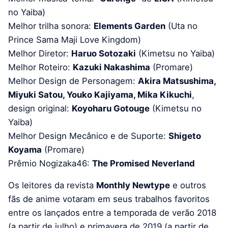
no Yaiba)
Melhor trilha sonora:
Elements Garden
(Uta no
Prince Sama Maji Love Kingdom)
Melhor Diretor:
Haruo Sotozaki
(Kimetsu no Yaiba)
Melhor Roteiro:
Kazuki Nakashima
(Promare)
Melhor Design de Personagem:
Akira Matsushima,
Miyuki Satou, Youko Kajiyama, Mika Kikuchi
,
design original:
Koyoharu Gotouge
(Kimetsu no
Yaiba)
Melhor Design Mecânico e de Suporte:
Shigeto
Koyama
(Promare)
Prêmio Nogizaka46:
The Promised Neverland
Os leitores da revista
Monthly Newtype
e outros
fãs de anime votaram em seus trabalhos favoritos
entre os lançados entre a temporada de verão 2018
(a partir de julho) e primavera de 2019 (a partir de