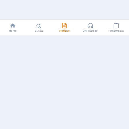
Home
Busca
Notícias
UNITEDcast
Temporadas
Notícias, reviews, guias e podcasts sobre o universo dos
animes!
Feito por fãs, para fãs.
NAVEGAÇÃO
CATEGORIAS
MAIS