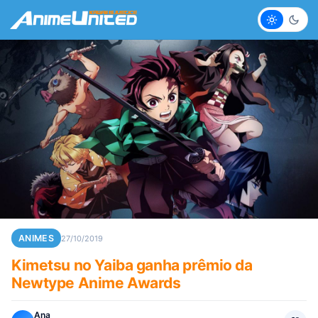
Claro
Escur
ANIMES
27/10/2019
Kimetsu no Yaiba ganha prêmio da
Newtype Anime Awards
Ana