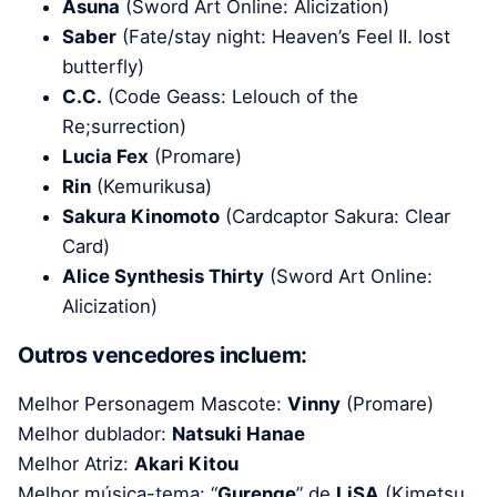
Asuna
(Sword Art Online: Alicization)
Saber
(Fate/stay night: Heaven’s Feel II. lost
butterfly)
C.C.
(Code Geass: Lelouch of the
Re;surrection)
Lucia Fex
(Promare)
Rin
(Kemurikusa)
Sakura Kinomoto
(Cardcaptor Sakura: Clear
Card)
Alice Synthesis Thirty
(Sword Art Online:
Alicization)
Outros vencedores incluem:
Melhor Personagem Mascote:
Vinny
(Promare)
Melhor dublador:
Natsuki Hanae
Melhor Atriz:
Akari Kitou
Melhor música-tema: “
Gurenge
” de
LiSA
(Kimetsu