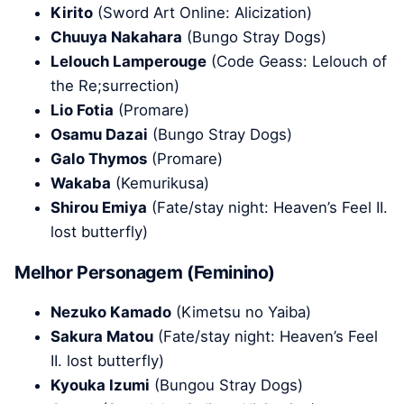
Kirito
(Sword Art Online: Alicization)
Chuuya Nakahara
(Bungo Stray Dogs)
Lelouch Lamperouge
(Code Geass: Lelouch of
the Re;surrection)
Lio Fotia
(Promare)
Osamu Dazai
(Bungo Stray Dogs)
Galo Thymos
(Promare)
Wakaba
(Kemurikusa)
Shirou Emiya
(Fate/stay night: Heaven’s Feel II.
lost butterfly)
Melhor Personagem (Feminino)
Nezuko Kamado
(Kimetsu no Yaiba)
Sakura Matou
(Fate/stay night: Heaven’s Feel
II. lost butterfly)
Kyouka Izumi
(Bungou Stray Dogs)