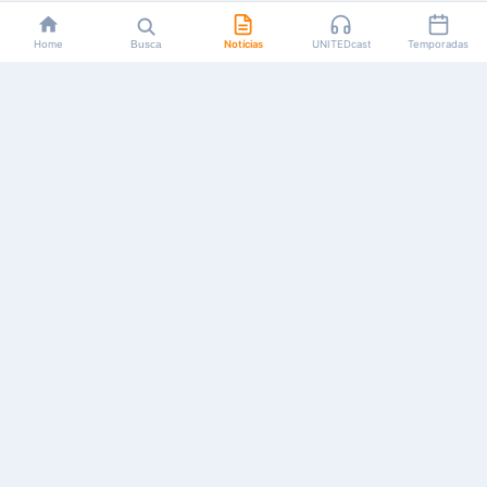
Home
Busca
Notícias
UNITEDcast
Temporadas
Notícias, reviews, guias e podcasts sobre o universo dos
animes!
Feito por fãs, para fãs.
NAVEGAÇÃO
CATEGORIAS
MAIS
Início
Animes
Sobre Nós
Notícias
Mangás
Anuncie
Artigos
Games
AYA