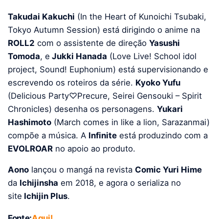
Takudai Kakuchi
(In the Heart of Kunoichi Tsubaki,
Tokyo Autumn Session) está dirigindo o anime na
ROLL2
com o assistente de direção
Yasushi
Tomoda
, e
Jukki Hanada
(Love Live! School idol
project, Sound! Euphonium) está supervisionando e
escrevendo os roteiros da série.
Kyoko Yufu
(Delicious Party♡Precure, Seirei Gensouki – Spirit
Chronicles) desenha os personagens.
Yukari
Hashimoto
(March comes in like a lion, Sarazanmai)
compõe a música. A
Infinite
está produzindo com a
EVOLROAR
no apoio ao produto.
Aono
lançou o mangá na revista
Comic Yuri Hime
da
Ichijinsha
em 2018, e agora o serializa no
site
Ichijin Plus
.
Fonte:
Aqui!