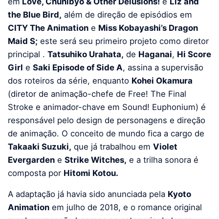
em
Love, Chunibyo & Other Delusions!
e
Liz and
the Blue Bird,
além de direção de episódios em
CITY The Animation
e
Miss Kobayashi’s Dragon
Maid S;
este será seu primeiro projeto como diretor
principal .
Tatsuhiko Urahata,
de
Haganai
,
Hi Score
Girl
e
Saki Episode of Side A
, assina a supervisão
dos roteiros da série, enquanto
Kohei Okamura
(diretor de animação-chefe de Free! The Final
Stroke e animador-chave em Sound! Euphonium) é
responsável pelo design de personagens e direção
de animação. O conceito de mundo fica a cargo de
Takaaki Suzuki,
que já trabalhou em
Violet
Evergarden
e
Strike Witches,
e a trilha sonora é
composta por
Hitomi Kotou.
A adaptação já havia sido anunciada pela
Kyoto
Animation
em julho de 2018, e o romance original