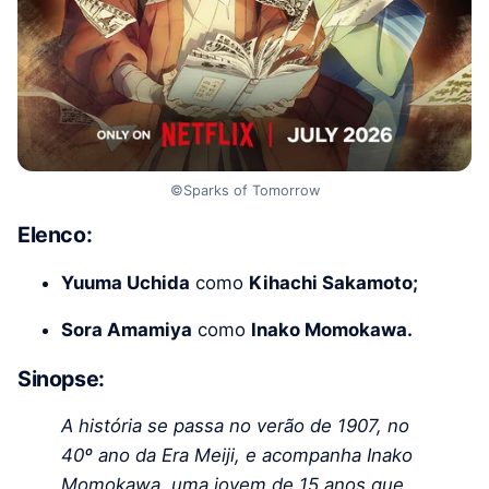
©Sparks of Tomorrow
Elenco:
Yuuma Uchida
como
Kihachi Sakamoto;
Sora Amamiya
como
Inako Momokawa.
Sinopse:
A história se passa no verão de 1907, no
40º ano da Era Meiji, e acompanha Inako
Momokawa, uma jovem de 15 anos que