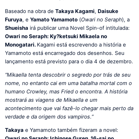
Baseado na obra de
Takaya Kagami
,
Daisuke
Furuya
, e
Yamato Yamamoto
(
Owari no Seraph
), a
Shueisha
irá publicar uma Novel Spin-of intitulada:
Owari no Seraph: Ky?ketsuki Mikaela no
Monogatari.
Kagami está escrevendo a história e
Yamamoto está encarregado dos desenhos. Seu
lançamento está previsto para o dia 4 de dezembro.
“Mikaella tenta descobrir o segredo por trás de seu
nome, no entanto cai em uma batalha mortal com o
humano Crowley, mas Fried o encontra. A história
mostrará as viagens de Mikaella e um
acontecimento que vai fazê-lo chegar mais perto da
verdade e da origem dos vampiros
.
”
Takaya
e Yamamoto também fizeram a novel:
Owari no Seraph: Ichinose Guren, 16-sai no