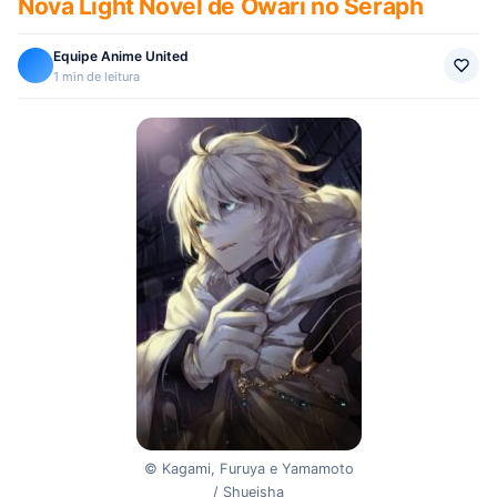
Nova Light Novel de Owari no Seraph
Equipe Anime United
1 min de leitura
© Kagami, Furuya e Yamamoto
/ Shueisha