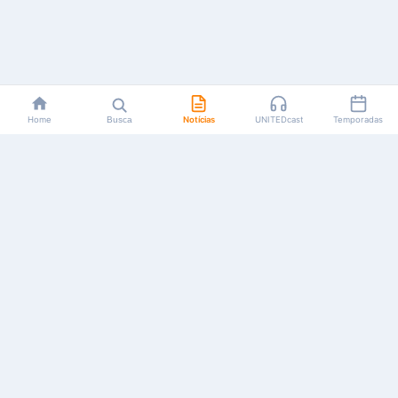
Home
Busca
Notícias
UNITEDcast
Temporadas
Notícias, reviews, guias e podcasts sobre o universo dos
animes!
Feito por fãs, para fãs.