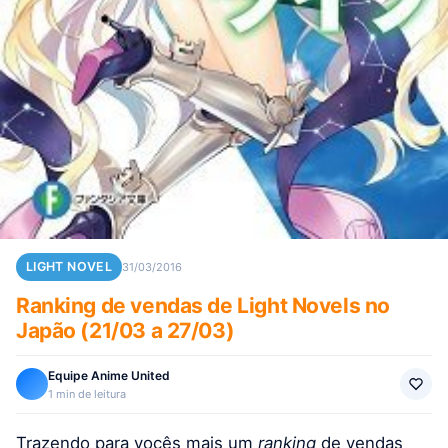
LIGHT NOVEL
31/03/2016
Ranking de vendas de Light Novels no
Japão (21/03 a 27/03)
Equipe Anime United
1 min de leitura
Trazendo para vocês mais um
ranking
de vendas