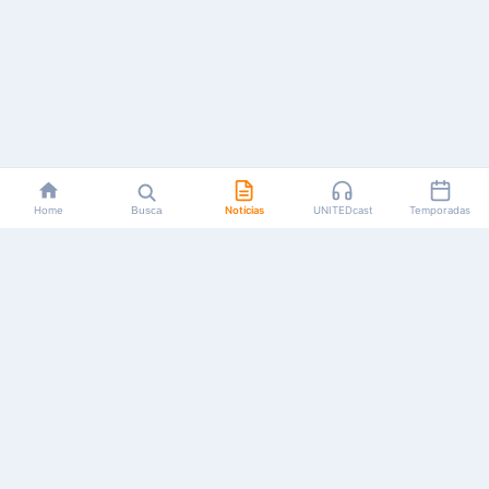
Home
Busca
Notícias
UNITEDcast
Temporadas
Notícias, reviews, guias e podcasts sobre o universo dos
animes!
Feito por fãs, para fãs.