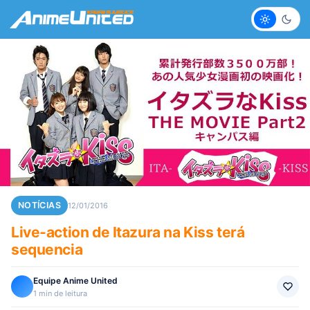
Claro
Escur
NOTÍCIAS
12/01/2016
Live-action de Itazura na Kiss terá
sequencia
Equipe Anime United
1 min de leitura