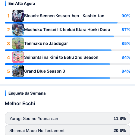
Em Alta Agora
1
90%
Bleach: Sennen Kessen-hen - Kashin-tan
2
87%
Mushoku Tensei III: Isekai Ittara Honki Dasu
3
85%
Tenmaku no Jaadugar
4
84%
Seihantai na Kimi to Boku 2nd Season
5
84%
Grand Blue Season 3
Enquete da Semana
Melhor Ecchi
Yuragi-Sou no Yuuna-san
11.8%
Shinmai Maou No Testament
20.6%