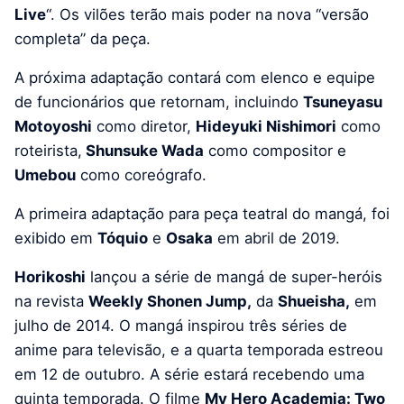
Live
“. Os vilões terão mais poder na nova “versão
completa” da peça.
A próxima adaptação contará com elenco e equipe
de funcionários que retornam, incluindo
Tsuneyasu
Motoyoshi
como diretor,
Hideyuki Nishimori
como
roteirista,
Shunsuke Wada
como compositor e
Umebou
como coreógrafo.
A primeira adaptação para peça teatral do mangá, foi
exibido em
Tóquio
e
Osaka
em abril de 2019.
Horikoshi
lançou a série de mangá de super-heróis
na revista
Weekly Shonen Jump,
da
Shueisha,
em
julho de 2014. O mangá inspirou três séries de
anime para televisão, e a quarta temporada estreou
em 12 de outubro. A série estará recebendo uma
quinta temporada. O filme
My Hero Academia: Two