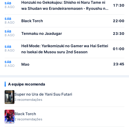
Honzuki no Gekokujou: Shisho ni Naru Tame ni
SÁB
17:30
8 AGO
wa Shudan wo Erandeiraremasen - Ryoushu no
Youjo
SÁB
Black Torch
22:00
8 AGO
SÁB
Tenmaku no Jaadugar
23:30
8 AGO
Hell Mode: Yarikomizuki no Gamer wa Hai Settei
SÁB
01:00
8 AGO
no Isekai de Musou suru 2nd Season
SÁB
Mao
23:45
8 AGO
A equipe recomenda
Super no Ura de Yani Suu Futari
3 recomendações
Black Torch
2 recomendações