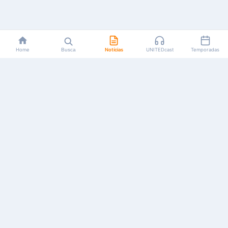
Home
Busca
Notícias
UNITEDcast
Temporadas
Notícias, reviews, guias e podcasts sobre o universo dos
animes!
Feito por fãs, para fãs.
NAVEGAÇÃO
CATEGORIAS
MAIS
Início
Animes
Sobre Nós