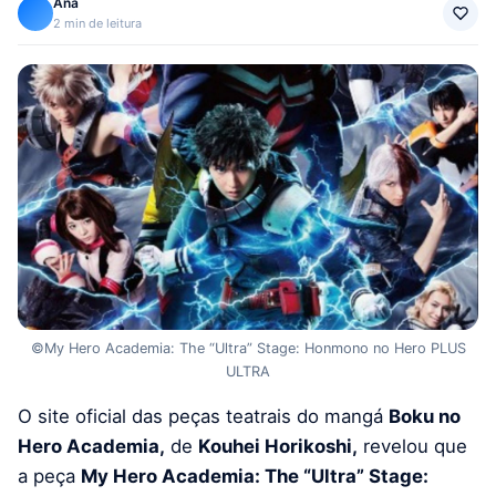
Ana
2 min de leitura
©My Hero Academia: The “Ultra” Stage: Honmono no Hero PLUS
ULTRA
O site oficial das peças teatrais do mangá
Boku no
Hero Academia,
de
Kouhei Horikoshi,
revelou que
a peça
My Hero Academia: The “Ultra” Stage: