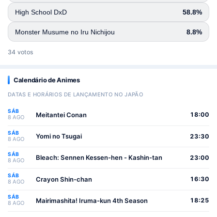
High School DxD
58.8%
Monster Musume no Iru Nichijou
8.8%
34 votos
Calendário de Animes
DATAS E HORÁRIOS DE LANÇAMENTO NO JAPÃO
SÁB
Meitantei Conan
18:00
8 AGO
SÁB
Yomi no Tsugai
23:30
8 AGO
SÁB
Bleach: Sennen Kessen-hen - Kashin-tan
23:00
8 AGO
SÁB
Crayon Shin-chan
16:30
8 AGO
SÁB
Mairimashita! Iruma-kun 4th Season
18:25
8 AGO