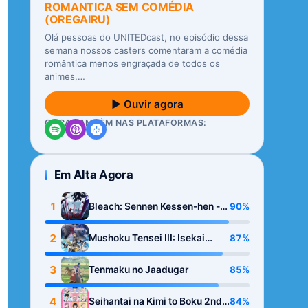
ROMANTICA SEM COMÉDIA
(OREGAIRU)
Olá pessoas do UNITEDcast, no episódio dessa
semana nossos casters comentaram a comédia
romântica menos engraçada de todos os
animes,…
▶ Ouvir agora
OUÇA TAMBÉM NAS PLATAFORMAS:
Em Alta Agora
1
90%
Bleach: Sennen Kessen-hen -
Kashin-tan
2
87%
Mushoku Tensei III: Isekai
Ittara Honki Dasu
3
85%
Tenmaku no Jaadugar
4
84%
Seihantai na Kimi to Boku 2nd