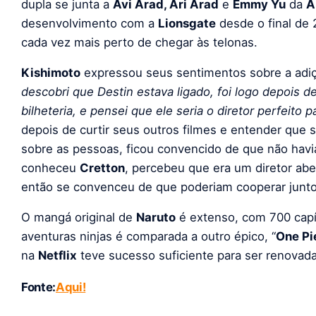
dupla se junta a
Avi Arad, Ari Arad
e
Emmy Yu
da
A
desenvolvimento com a
Lionsgate
desde o final de 
cada vez mais perto de chegar às telonas.
Kishimoto
expressou seus sentimentos sobre a adi
descobri que Destin estava ligado, foi logo depois 
bilheteria, e pensei que ele seria o diretor perfeito p
depois de curtir seus outros filmes e entender que s
sobre as pessoas, ficou convencido de que não havi
conheceu
Cretton
, percebeu que era um diretor aber
então se convenceu de que poderiam cooperar junt
O mangá original de
Naruto
é extenso, com 700 capít
aventuras ninjas é comparada a outro épico, “
One Pi
na
Netflix
teve sucesso suficiente para ser renova
Fonte:
Aqui!