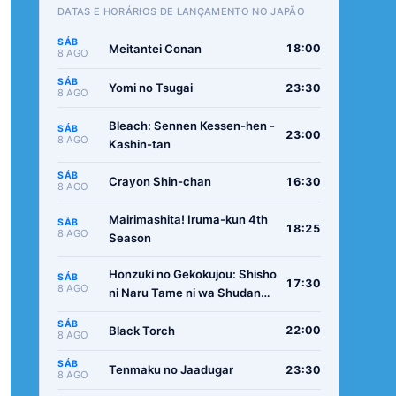
DATAS E HORÁRIOS DE LANÇAMENTO NO JAPÃO
SÁB
Meitantei Conan
18:00
8 AGO
SÁB
Yomi no Tsugai
23:30
8 AGO
Bleach: Sennen Kessen-hen -
SÁB
23:00
8 AGO
Kashin-tan
SÁB
Crayon Shin-chan
16:30
8 AGO
Mairimashita! Iruma-kun 4th
SÁB
18:25
8 AGO
Season
Honzuki no Gekokujou: Shisho
SÁB
17:30
8 AGO
ni Naru Tame ni wa Shudan
wo Erandeiraremasen -
SÁB
Ryoushu no Youjo
Black Torch
22:00
8 AGO
SÁB
Tenmaku no Jaadugar
23:30
8 AGO