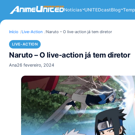
Notícias
UNITEDcast
Blog
Temp
Início
Live-Action
Naruto – O live-action já tem diretor
LIVE-ACTION
Naruto – O live-action já tem diretor
Ana
26 fevereiro, 2024