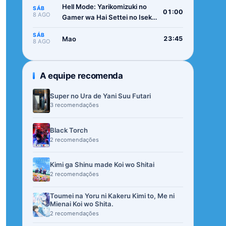
Hell Mode: Yarikomizuki no
SÁB
01:00
8 AGO
Gamer wa Hai Settei no Isekai
de Musou suru 2nd Season
SÁB
Mao
23:45
8 AGO
A equipe recomenda
Super no Ura de Yani Suu Futari
3 recomendações
Black Torch
2 recomendações
Kimi ga Shinu made Koi wo Shitai
2 recomendações
Toumei na Yoru ni Kakeru Kimi to, Me ni
Mienai Koi wo Shita.
2 recomendações