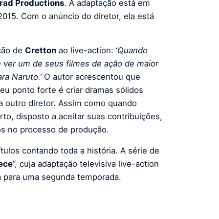
rad Productions
. A adaptação está em
2015. Com o anúncio do diretor, ela está
ção de
Cretton
ao live-action: ‘
Quando
de ver um de seus filmes de ação de maior
ara Naruto.’
O autor acrescentou que
eu ponto forte é criar dramas sólidos
a outro diretor. Assim como quando
to, disposto a aceitar suas contribuições,
os no processo de produção.
ulos contando toda a história. A série de
ece
”, cuja adaptação televisiva live-action
da para uma segunda temporada.