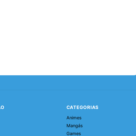
ÃO
CATEGORIAS
Animes
Mangás
Games