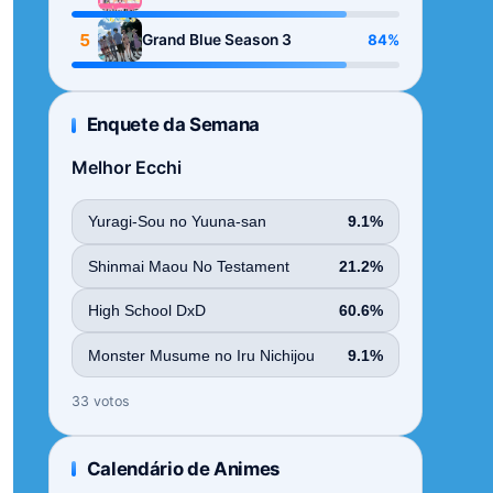
Season
5
84%
Grand Blue Season 3
Enquete da Semana
Melhor Ecchi
Yuragi-Sou no Yuuna-san
9.1%
Shinmai Maou No Testament
21.2%
High School DxD
60.6%
Monster Musume no Iru Nichijou
9.1%
33 votos
Calendário de Animes