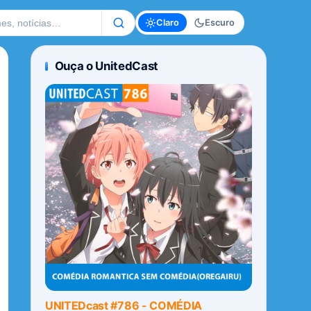
te
Claro
Escuro
Ouça o UnitedCast
UNITEDcast #786 - COMÉDIA