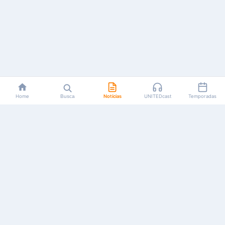
Home
Busca
Notícias
UNITEDcast
Temporadas
Notícias, reviews, guias e podcasts sobre o universo dos
animes!
Feito por fãs, para fãs.