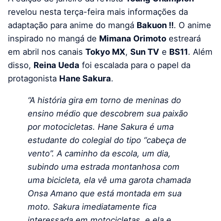
revelou nesta terça-feira mais informações da
adaptação para anime do mangá
Bakuon !!
. O anime
inspirado no mangá de
Mimana Orimoto
estreará
em abril nos canais
Tokyo MX
,
Sun TV
e
BS11
. Além
disso,
Reina Ueda
foi escalada para o papel da
protagonista
Hane Sakura
.
“A história gira em torno de meninas do
ensino médio que descobrem sua paixão
por motocicletas. Hane Sakura é uma
estudante do colegial do tipo “cabeça de
vento”. A caminho da escola, um dia,
subindo uma estrada montanhosa com
uma bicicleta, ela vê uma garota chamada
Onsa Amano que está montada em sua
moto. Sakura imediatamente fica
interessada em motocicletas, e ela e