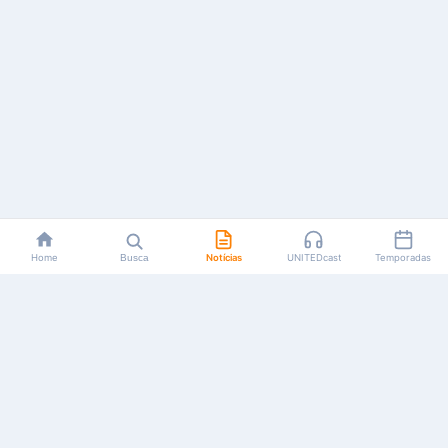
Home
Busca
Notícias
UNITEDcast
Temporadas
Notícias, reviews, guias e podcasts sobre o universo dos