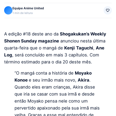
Equipe Anime United
1 min de leitura
A edição #18 deste ano da
Shogakukan’s Weekly
Shonen Sunday magazine
anunciou nesta última
quarta-feira que o mangá de
Kenji
Taguchi
,
Ane
Log
, será concluído em mais 3 capítulos. Com
término estimado para o dia 20 deste mês.
“O mangá conta a história de
Moyako
Konoe
e seu irmão mais novo,
Akira
.
Quando eles eram crianças, Akira disse
que iria se casar com sua irmã e desde
então Moyako pensa nele como um
pervertido apaixonado pela sua irmã mais
velha. Graças a esse mal entendido de