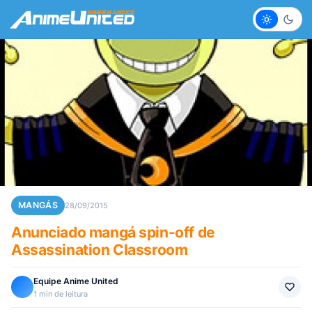
Claro
Escur
MANGÁS
28/09/2015
Anunciado mangá spin-off de
Assassination Classroom
Equipe Anime United
1 min de leitura