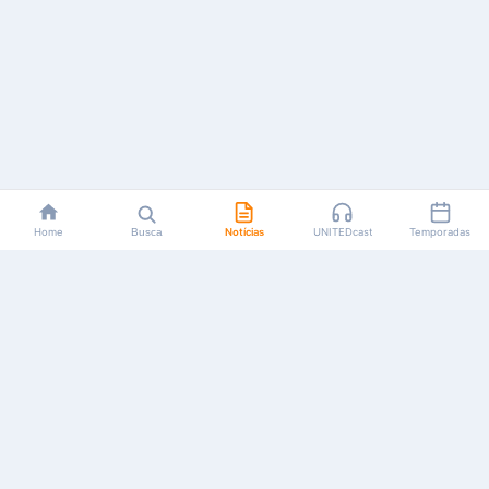
Home
Busca
Notícias
UNITEDcast
Temporadas
Notícias, reviews, guias e podcasts sobre o universo dos
animes!
Feito por fãs, para fãs.