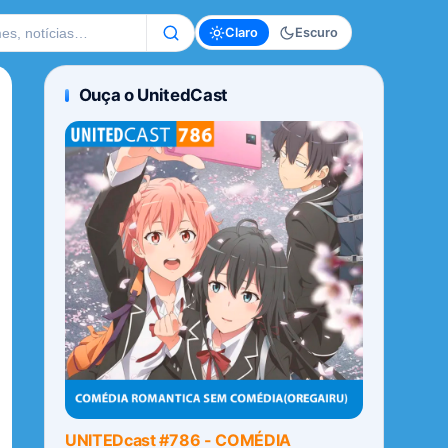
te
Claro
Escuro
Ouça o UnitedCast
UNITEDcast #786 - COMÉDIA