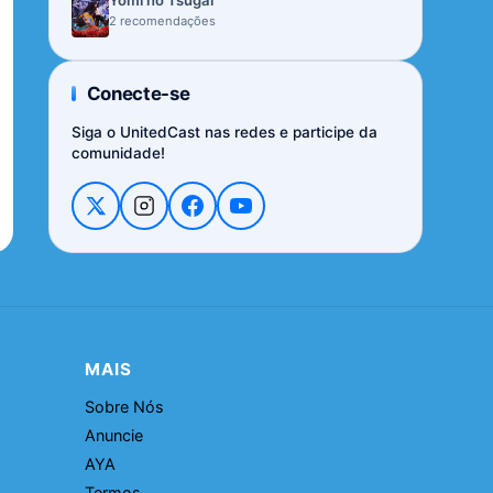
Yomi no Tsugai
2 recomendações
Conecte-se
Siga o UnitedCast nas redes e participe da
comunidade!
MAIS
Sobre Nós
Anuncie
AYA
Termos