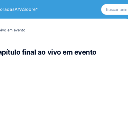
Buscar no si
oradas
AYA
Sobre
 vivo em evento
pítulo final ao vivo em evento