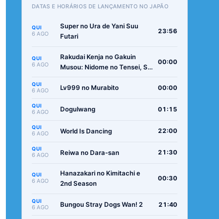
DATAS E HORÁRIOS DE LANÇAMENTO NO JAPÃO
Super no Ura de Yani Suu
QUI
23:56
6 AGO
Futari
Rakudai Kenja no Gakuin
QUI
00:00
6 AGO
Musou: Nidome no Tensei, S-
Rank Cheat Majutsushi
QUI
Boukenroku
Lv999 no Murabito
00:00
6 AGO
QUI
Dogulwang
01:15
6 AGO
QUI
World Is Dancing
22:00
6 AGO
QUI
Reiwa no Dara-san
21:30
6 AGO
Hanazakari no Kimitachi e
QUI
00:30
6 AGO
2nd Season
QUI
Bungou Stray Dogs Wan! 2
21:40
6 AGO