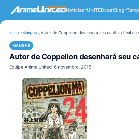
Notícias
UNITEDcast
Blog
Temp
Início
Mangás
Autor de Coppelion desenhará seu capítulo final ao
MANGÁS
Autor de Coppelion desenhará seu ca
Equipe Anime United
16 novembro, 2015