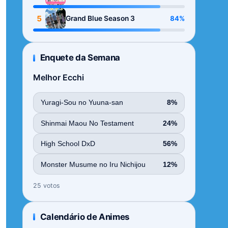
Season
5
84%
Grand Blue Season 3
Enquete da Semana
Melhor Ecchi
Yuragi-Sou no Yuuna-san
8%
Shinmai Maou No Testament
24%
High School DxD
56%
Monster Musume no Iru Nichijou
12%
25 votos
Calendário de Animes