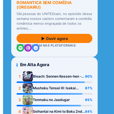
ROMANTICA SEM COMÉDIA
(OREGAIRU)
Olá pessoas do UNITEDcast, no episódio dessa
semana nossos casters comentaram a comédia
romântica menos engraçada de todos os
animes,…
▶ Ouvir agora
OUÇA TAMBÉM NAS PLATAFORMAS:
Em Alta Agora
1
90%
Bleach: Sennen Kessen-hen -
Kashin-tan
2
87%
Mushoku Tensei III: Isekai
Ittara Honki Dasu
3
85%
Tenmaku no Jaadugar
4
84%
Seihantai na Kimi to Boku 2nd