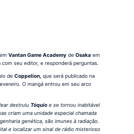
e em
Vantan Game Academy
de
Osaka
em
á com seu editor, e responderá perguntas.
ulo de
Coppelion,
que será publicado na
evereiro.
O mangá entrou em seu arco
lear destruiu
Tóquio
e se tornou inabitável
as cria
m
uma unidade especial chamad
a
genharia genética, são imunes à radiação.
al e localizar um sinal de rádio misterioso