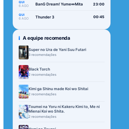
QUI
BanG Dream! Yume∞Mita
23:00
6 AGO
QUI
Thunder 3
00:45
6 AGO
A equipe recomenda
Super no Ura de Yani Suu Futari
3 recomendações
Black Torch
2 recomendações
Kimi ga Shinu made Koi wo Shitai
2 recomendações
Toumei na Yoru ni Kakeru Kimi to, Me ni
Mienai Koi wo Shita.
2 recomendações