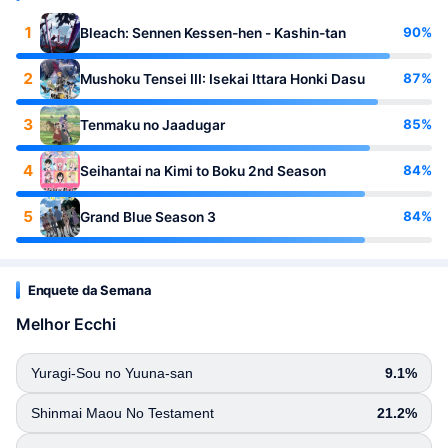
1
90%
Bleach: Sennen Kessen-hen - Kashin-tan
2
87%
Mushoku Tensei III: Isekai Ittara Honki Dasu
3
85%
Tenmaku no Jaadugar
4
84%
Seihantai na Kimi to Boku 2nd Season
5
84%
Grand Blue Season 3
Enquete da Semana
Melhor Ecchi
Yuragi-Sou no Yuuna-san
9.1%
Shinmai Maou No Testament
21.2%