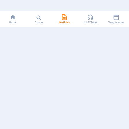
Home
Busca
Notícias
UNITEDcast
Temporadas
Notícias, reviews, guias e podcasts sobre o universo dos
animes!
Feito por fãs, para fãs.
NAVEGAÇÃO
CATEGORIAS
MAIS
Início
Animes
Sobre Nós