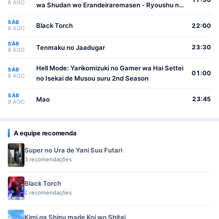
8 AGO
wa Shudan wo Erandeiraremasen - Ryoushu no
Youjo
SÁB
Black Torch
22:00
8 AGO
SÁB
Tenmaku no Jaadugar
23:30
8 AGO
Hell Mode: Yarikomizuki no Gamer wa Hai Settei
SÁB
01:00
8 AGO
no Isekai de Musou suru 2nd Season
SÁB
Mao
23:45
8 AGO
A equipe recomenda
Super no Ura de Yani Suu Futari
3 recomendações
Black Torch
2 recomendações
Kimi ga Shinu made Koi wo Shitai