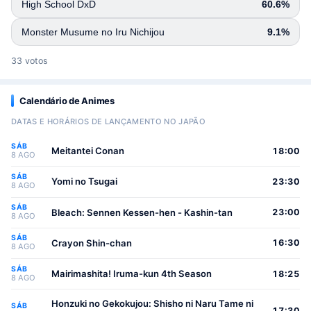
High School DxD
60.6%
Monster Musume no Iru Nichijou
9.1%
33 votos
Calendário de Animes
DATAS E HORÁRIOS DE LANÇAMENTO NO JAPÃO
SÁB
Meitantei Conan
18:00
8 AGO
SÁB
Yomi no Tsugai
23:30
8 AGO
SÁB
Bleach: Sennen Kessen-hen - Kashin-tan
23:00
8 AGO
SÁB
Crayon Shin-chan
16:30
8 AGO
SÁB
Mairimashita! Iruma-kun 4th Season
18:25
8 AGO
Honzuki no Gekokujou: Shisho ni Naru Tame ni
SÁB
17:30