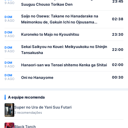
23:45
9 AGO
Suuguu Chouso Torikae Den
Saijo no Osewa: Takane no Hanadarake na
DOM
02:38
9 AGO
Meimonkou de, Gakuin Ichi no Ojousama
(Seikatsu Nouryoku Kaimu) wo Kagenagara
DOM
Osewa suru Koto ni Narimashita
Kuroneko to Majo no Kyoushitsu
23:30
9 AGO
Sekai Saikyou no Kouei: Meikyuukoku no Shinjin
DOM
22:00
9 AGO
Tansakusha
DOM
Hanaori-san wa Tensei shitemo Kenka ga Shitai
02:00
9 AGO
DOM
Oni no Hanayome
00:30
9 AGO
A equipe recomenda
Super no Ura de Yani Suu Futari
3 recomendações
Black Torch