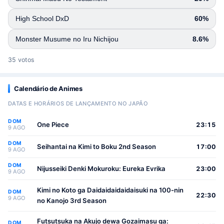
High School DxD
60%
Monster Musume no Iru Nichijou
8.6%
35 votos
Calendário de Animes
DATAS E HORÁRIOS DE LANÇAMENTO NO JAPÃO
DOM
One Piece
23:15
9 AGO
DOM
Seihantai na Kimi to Boku 2nd Season
17:00
9 AGO
DOM
Nijusseiki Denki Mokuroku: Eureka Evrika
23:00
9 AGO
Kimi no Koto ga Daidaidaidaidaisuki na 100-nin
DOM
22:30
9 AGO
no Kanojo 3rd Season
Futsutsuka na Akujo dewa Gozaimasu ga:
DOM