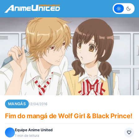
Claro
Escur
MANGÁS
12/04/2016
Fim do mangá de Wolf Girl & Black Prince!
Equipe Anime United
1 min de leitura