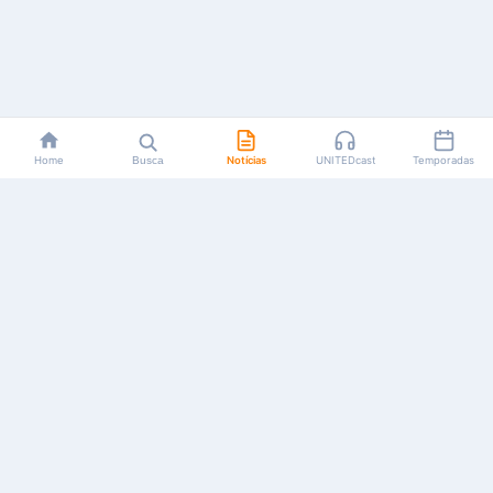
Home
Busca
Notícias
UNITEDcast
Temporadas
Notícias, reviews, guias e podcasts sobre o universo dos
animes!
Feito por fãs, para fãs.