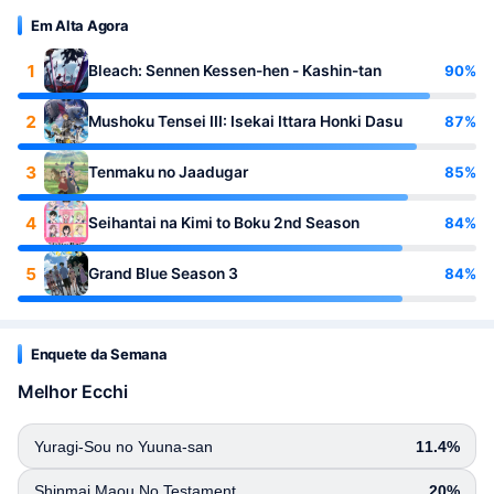
Em Alta Agora
1
90%
Bleach: Sennen Kessen-hen - Kashin-tan
2
87%
Mushoku Tensei III: Isekai Ittara Honki Dasu
3
85%
Tenmaku no Jaadugar
4
84%
Seihantai na Kimi to Boku 2nd Season
5
84%
Grand Blue Season 3
Enquete da Semana
Melhor Ecchi
Yuragi-Sou no Yuuna-san
11.4%
Shinmai Maou No Testament
20%