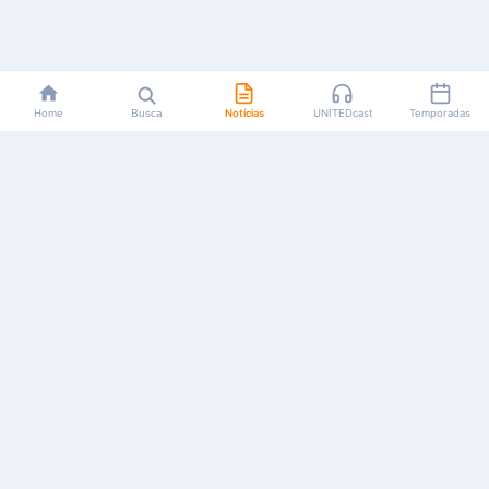
Home
Busca
Notícias
UNITEDcast
Temporadas
Notícias, reviews, guias e podcasts sobre o universo dos
animes!
Feito por fãs, para fãs.
NAVEGAÇÃO
CATEGORIAS
MAIS