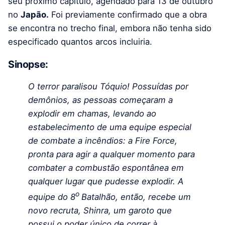
seu próximo capítulo, agendado para 13 de outubro
no
Japão.
Foi previamente confirmado que a obra
se encontra no trecho final, embora não tenha sido
especificado quantos arcos incluiria.
Sinopse:
O terror paralisou Tóquio! Possuídas por
demônios, as pessoas começaram a
explodir em chamas, levando ao
estabelecimento de uma equipe especial
de combate a incêndios: a Fire Force,
pronta para agir a qualquer momento para
combater a combustão espontânea em
qualquer lugar que pudesse explodir. A
o
equipe do 8
Batalhão, então, recebe um
novo recruta, Shinra, um garoto que
possui o poder único de correr à