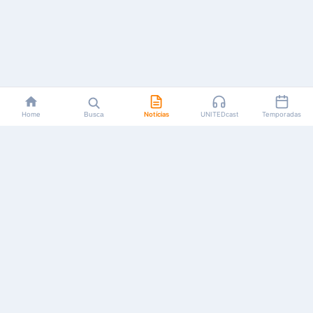
Home
Busca
Notícias
UNITEDcast
Temporadas
Notícias, reviews, guias e podcasts sobre o universo dos
animes!
Feito por fãs, para fãs.