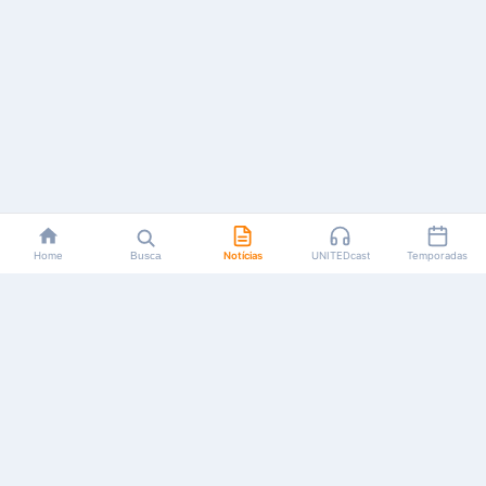
Home
Busca
Notícias
UNITEDcast
Temporadas
Notícias, reviews, guias e podcasts sobre o universo dos
animes!