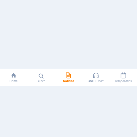
Home
Busca
Notícias
UNITEDcast
Temporadas
Notícias, reviews, guias e podcasts sobre o universo dos