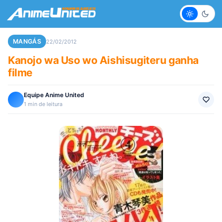
Claro
Escur
MANGÁS
22/02/2012
Kanojo wa Uso wo Aishisugiteru ganha
filme
Equipe Anime United
1 min de leitura