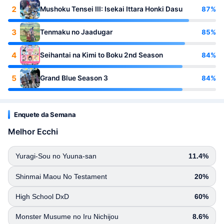
2
87%
Mushoku Tensei III: Isekai Ittara Honki Dasu
3
85%
Tenmaku no Jaadugar
4
84%
Seihantai na Kimi to Boku 2nd Season
5
84%
Grand Blue Season 3
Enquete da Semana
Melhor Ecchi
Yuragi-Sou no Yuuna-san
11.4%
Shinmai Maou No Testament
20%
High School DxD
60%
Monster Musume no Iru Nichijou
8.6%