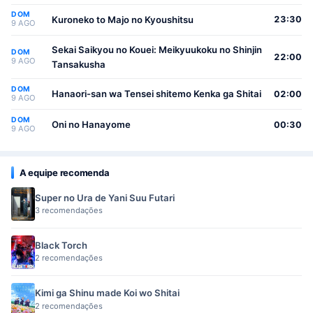
(Seikatsu Nouryoku Kaimu) wo Kagenagara
DOM
Osewa suru Koto ni Narimashita
Kuroneko to Majo no Kyoushitsu
23:30
9 AGO
Sekai Saikyou no Kouei: Meikyuukoku no Shinjin
DOM
22:00
9 AGO
Tansakusha
DOM
Hanaori-san wa Tensei shitemo Kenka ga Shitai
02:00
9 AGO
DOM
Oni no Hanayome
00:30
9 AGO
A equipe recomenda
Super no Ura de Yani Suu Futari
3 recomendações
Black Torch
2 recomendações
Kimi ga Shinu made Koi wo Shitai
2 recomendações