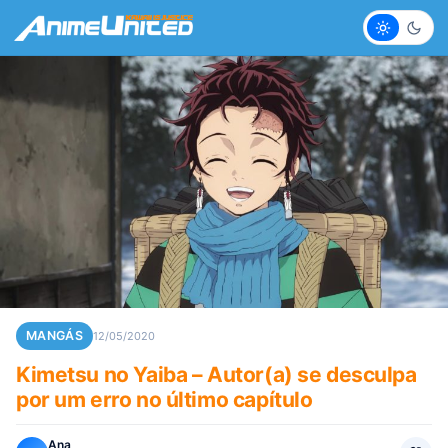
Claro
Escur
MANGÁS
12/05/2020
Kimetsu no Yaiba – Autor(a) se desculpa
por um erro no último capítulo
Ana