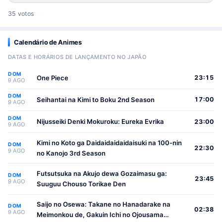
35 votos
Calendário de Animes
DATAS E HORÁRIOS DE LANÇAMENTO NO JAPÃO
DOM
One Piece
23:15
9 AGO
DOM
Seihantai na Kimi to Boku 2nd Season
17:00
9 AGO
DOM
Nijusseiki Denki Mokuroku: Eureka Evrika
23:00
9 AGO
Kimi no Koto ga Daidaidaidaidaisuki na 100-nin
DOM
22:30
9 AGO
no Kanojo 3rd Season
Futsutsuka na Akujo dewa Gozaimasu ga:
DOM
23:45
9 AGO
Suuguu Chouso Torikae Den
Saijo no Osewa: Takane no Hanadarake na
DOM
02:38
9 AGO
Meimonkou de, Gakuin Ichi no Ojousama