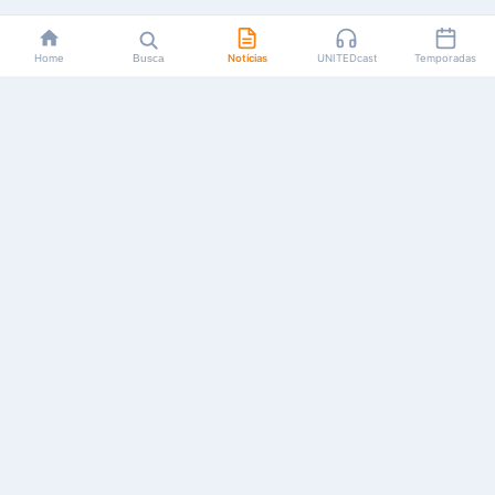
Home
Busca
Notícias
UNITEDcast
Temporadas
Notícias, reviews, guias e podcasts sobre o universo dos
animes!
Feito por fãs, para fãs.
NAVEGAÇÃO
CATEGORIAS
MAIS
Início
Animes
Sobre Nós
Notícias
Mangás
Anuncie