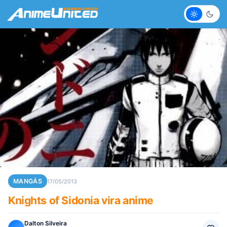
Claro
Escur
MANGÁS
17/05/2013
Knights of Sidonia vira anime
Dalton Silveira