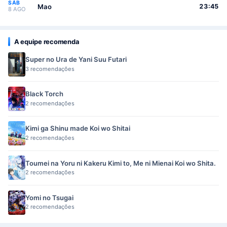
SÁB
Mao
23:45
8 AGO
A equipe recomenda
Super no Ura de Yani Suu Futari
3 recomendações
Black Torch
2 recomendações
Kimi ga Shinu made Koi wo Shitai
2 recomendações
Toumei na Yoru ni Kakeru Kimi to, Me ni Mienai Koi wo Shita.
2 recomendações
Yomi no Tsugai
2 recomendações