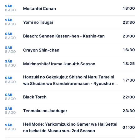
SÁB
Meitantei Conan
18:00
8 AGO
SÁB
Yomi no Tsugai
23:30
8 AGO
SÁB
Bleach: Sennen Kessen-hen - Kashin-tan
23:00
8 AGO
SÁB
Crayon Shin-chan
16:30
8 AGO
SÁB
Mairimashita! Iruma-kun 4th Season
18:25
8 AGO
Honzuki no Gekokujou: Shisho ni Naru Tame ni
SÁB
17:30
8 AGO
wa Shudan wo Erandeiraremasen - Ryoushu no
Youjo
SÁB
Black Torch
22:00
8 AGO
SÁB
Tenmaku no Jaadugar
23:30
8 AGO
Hell Mode: Yarikomizuki no Gamer wa Hai Settei
SÁB
01:00
8 AGO
no Isekai de Musou suru 2nd Season