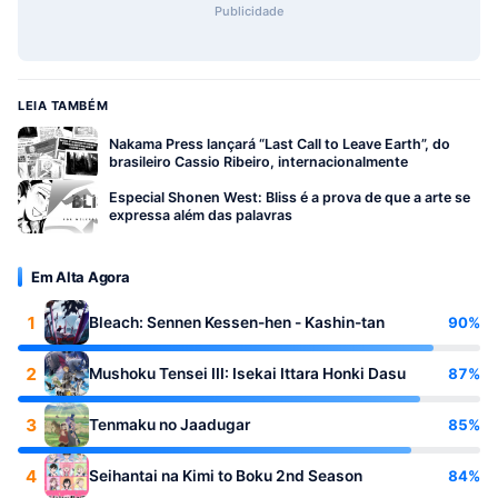
Publicidade
LEIA TAMBÉM
Nakama Press lançará “Last Call to Leave Earth”, do
brasileiro Cassio Ribeiro, internacionalmente
Especial Shonen West: Bliss é a prova de que a arte se
expressa além das palavras
Em Alta Agora
1
90%
Bleach: Sennen Kessen-hen - Kashin-tan
2
87%
Mushoku Tensei III: Isekai Ittara Honki Dasu
3
85%
Tenmaku no Jaadugar
4
84%
Seihantai na Kimi to Boku 2nd Season