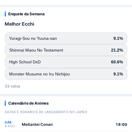
Enquete da Semana
Melhor Ecchi
Yuragi-Sou no Yuuna-san
9.1%
Shinmai Maou No Testament
21.2%
High School DxD
60.6%
Monster Musume no Iru Nichijou
9.1%
33 votos
Calendário de Animes
DATAS E HORÁRIOS DE LANÇAMENTO NO JAPÃO
SÁB
Meitantei Conan
18:00
8 AGO