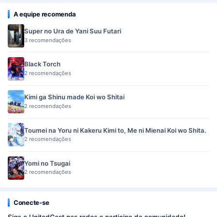
A equipe recomenda
Super no Ura de Yani Suu Futari
3 recomendações
Black Torch
2 recomendações
Kimi ga Shinu made Koi wo Shitai
2 recomendações
Toumei na Yoru ni Kakeru Kimi to, Me ni Mienai Koi wo Shita.
2 recomendações
Yomi no Tsugai
2 recomendações
Conecte-se
Siga o UnitedCast nas redes e participe da comunidade!