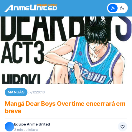
Claro
Escur
MANGÁS
07/12/2016
Mangá Dear Boys Overtime encerrará em
breve
Equipe Anime United
2 min de leitura