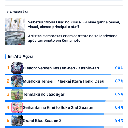
LEIA TAMBÉM
Seibetsu “Mona Lisa” no Kimi e. – Anime ganha teaser,
visual, elenco principal e staff
Artistas e empresas criam corrente de solidariedade
após terremoto em Kumamoto
Em Alta Agora
1
90%
Bleach: Sennen Kessen-hen - Kashin-tan
2
87%
Mushoku Tensei III: Isekai Ittara Honki Dasu
3
85%
Tenmaku no Jaadugar
4
84%
Seihantai na Kimi to Boku 2nd Season
5
84%
Grand Blue Season 3