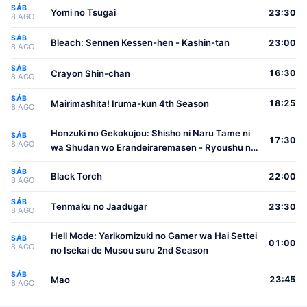
SÁB
Yomi no Tsugai
23:30
8 AGO
SÁB
Bleach: Sennen Kessen-hen - Kashin-tan
23:00
8 AGO
SÁB
Crayon Shin-chan
16:30
8 AGO
SÁB
Mairimashita! Iruma-kun 4th Season
18:25
8 AGO
Honzuki no Gekokujou: Shisho ni Naru Tame ni
SÁB
17:30
8 AGO
wa Shudan wo Erandeiraremasen - Ryoushu no
Youjo
SÁB
Black Torch
22:00
8 AGO
SÁB
Tenmaku no Jaadugar
23:30
8 AGO
Hell Mode: Yarikomizuki no Gamer wa Hai Settei
SÁB
01:00
8 AGO
no Isekai de Musou suru 2nd Season
SÁB
Mao
23:45
8 AGO