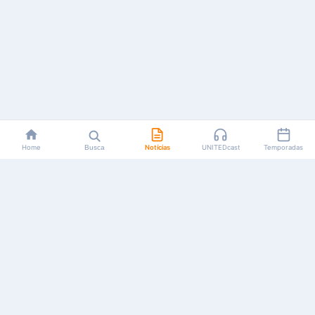
Home
Busca
Notícias
UNITEDcast
Temporadas
Notícias, reviews, guias e podcasts sobre o universo dos
animes!
Feito por fãs, para fãs.