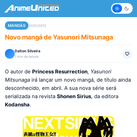
Claro
Escur
MANGÁS
31/01/2012
Novo mangá de Yasunori Mitsunaga
Dalton Silveira
1 min de leitura
O autor de
Princess Resurrection
,
Yasunori
Mitsunaga
irá lançar um novo mangá, de título ainda
desconhecido, em abril. A sua nova série será
serializada na revista
Shonen Sirius
, da editora
Kodansha
.