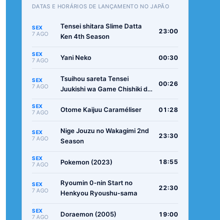
DATAS E HORÁRIOS DE LANÇAMENTO NO JAPÃO
Tensei shitara Slime Datta
SEX
23:00
7 AGO
Ken 4th Season
SEX
Yani Neko
00:30
7 AGO
Tsuihou sareta Tensei
SEX
00:26
7 AGO
Juukishi wa Game Chishiki de
Musou suru
SEX
Otome Kaijuu Caraméliser
01:28
7 AGO
Nige Jouzu no Wakagimi 2nd
SEX
23:30
7 AGO
Season
SEX
Pokemon (2023)
18:55
7 AGO
Ryoumin 0-nin Start no
SEX
22:30
7 AGO
Henkyou Ryoushu-sama
SEX
Doraemon (2005)
19:00
7 AGO