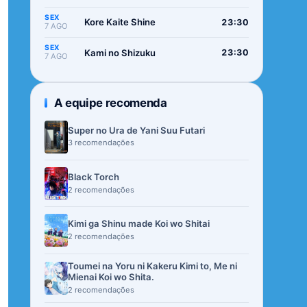
SEX
Kore Kaite Shine
23:30
7 AGO
SEX
Kami no Shizuku
23:30
7 AGO
A equipe recomenda
Super no Ura de Yani Suu Futari
3 recomendações
Black Torch
2 recomendações
Kimi ga Shinu made Koi wo Shitai
2 recomendações
Toumei na Yoru ni Kakeru Kimi to, Me ni
Mienai Koi wo Shita.
2 recomendações