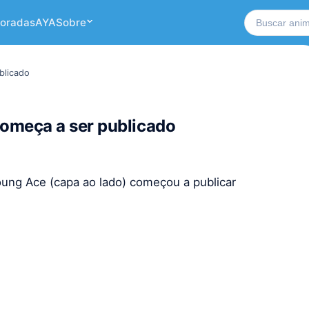
Buscar no si
oradas
AYA
Sobre
blicado
omeça a ser publicado
oung Ace (capa ao lado) começou a publicar