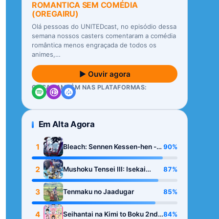
ROMANTICA SEM COMÉDIA
(OREGAIRU)
Olá pessoas do UNITEDcast, no episódio dessa
semana nossos casters comentaram a comédia
romântica menos engraçada de todos os
animes,…
▶ Ouvir agora
OUÇA TAMBÉM NAS PLATAFORMAS:
Em Alta Agora
1
90%
Bleach: Sennen Kessen-hen -
Kashin-tan
2
87%
Mushoku Tensei III: Isekai
Ittara Honki Dasu
3
85%
Tenmaku no Jaadugar
4
84%
Seihantai na Kimi to Boku 2nd