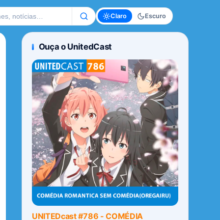
te
Claro
Escuro
Ouça o UnitedCast
UNITEDcast #786 - COMÉDIA