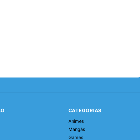
ÃO
CATEGORIAS
Animes
Mangás
Games