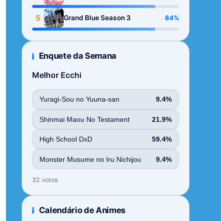
Season
5
84%
Grand Blue Season 3
Enquete da Semana
Melhor Ecchi
Yuragi-Sou no Yuuna-san
9.4%
Shinmai Maou No Testament
21.9%
High School DxD
59.4%
Monster Musume no Iru Nichijou
9.4%
32 votos
Calendário de Animes