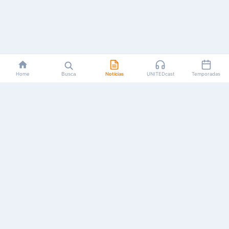
Home
Busca
Notícias
UNITEDcast
Temporadas
Notícias, reviews, guias e podcasts sobre o universo dos
animes!
Feito por fãs, para fãs.