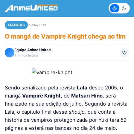
Claro
Escur
MANGÁS
27/04/2013
O mangá de Vampire Knight chega ao fim
Equipe Anime United
1 min de leitura
Sendo serializado pela revista
Lala
desde 2005, o
mangá
Vampire Knight
, de
Matsuri Hino
, será
finalizado na sua edição de julho. Segundo a revista
Lala, o capítulo final desse
shoujo,
que conta a
história de vampiros protagonizada por Yuki terá 52
páginas e estará nas bancas no dia 24 de maio.