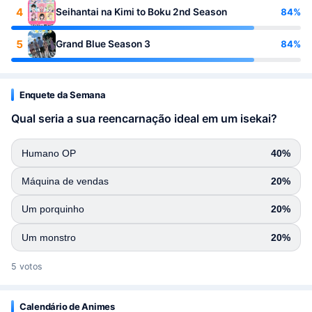
4
84%
Seihantai na Kimi to Boku 2nd Season
5
84%
Grand Blue Season 3
Enquete da Semana
Qual seria a sua reencarnação ideal em um isekai?
Humano OP
40%
Máquina de vendas
20%
Um porquinho
20%
Um monstro
20%
5 votos
Calendário de Animes