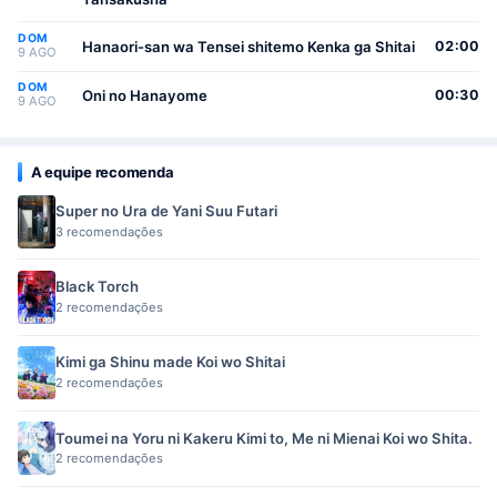
DOM
Hanaori-san wa Tensei shitemo Kenka ga Shitai
02:00
9 AGO
DOM
Oni no Hanayome
00:30
9 AGO
A equipe recomenda
Super no Ura de Yani Suu Futari
3 recomendações
Black Torch
2 recomendações
Kimi ga Shinu made Koi wo Shitai
2 recomendações
Toumei na Yoru ni Kakeru Kimi to, Me ni Mienai Koi wo Shita.
2 recomendações