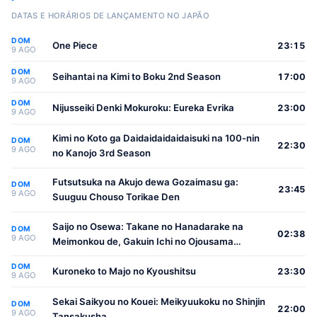
DATAS E HORÁRIOS DE LANÇAMENTO NO JAPÃO
DOM
One Piece
23:15
9 AGO
DOM
Seihantai na Kimi to Boku 2nd Season
17:00
9 AGO
DOM
Nijusseiki Denki Mokuroku: Eureka Evrika
23:00
9 AGO
Kimi no Koto ga Daidaidaidaidaisuki na 100-nin
DOM
22:30
9 AGO
no Kanojo 3rd Season
Futsutsuka na Akujo dewa Gozaimasu ga:
DOM
23:45
9 AGO
Suuguu Chouso Torikae Den
Saijo no Osewa: Takane no Hanadarake na
DOM
02:38
9 AGO
Meimonkou de, Gakuin Ichi no Ojousama
(Seikatsu Nouryoku Kaimu) wo Kagenagara
DOM
Osewa suru Koto ni Narimashita
Kuroneko to Majo no Kyoushitsu
23:30
9 AGO
Sekai Saikyou no Kouei: Meikyuukoku no Shinjin
DOM
22:00
9 AGO
Tansakusha