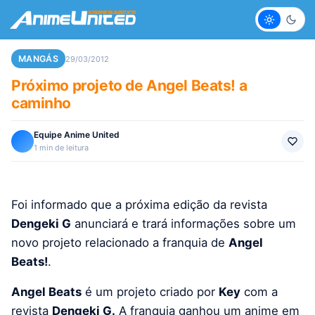
Claro
Escur
MANGÁS
29/03/2012
Próximo projeto de Angel Beats! a
caminho
Equipe Anime United
1 min de leitura
Foi informado que a próxima edição da revista
Dengeki G
anunciará e trará informações sobre um
novo projeto relacionado a franquia de
Angel
Beats!
.
Angel Beats
é um projeto criado por
Key
com a
revista
Dengeki G.
A franquia ganhou um anime em