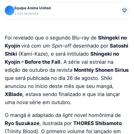
Equipe Anime United
2 min de leitura
Foi revelado que o segundo Blu-ray de
Shingeki no
Kyojin
virá com um
Spin-off
desenhado por
Satoshi
Shiki
(Kami-Kaze), e será intitulado
Shingeki no
Kyojin – Before the Fall
. A série vai estrear na
edição de outubro da revista
Monthly Shonen Sirius
que será publicada no dia 26 de agosto. Shiki
anunciou no início deste mês que seu mangá,
XBlade
, estava sendo finalizado e que iria lançar
uma nova série em outubro.
O mangá é adaptado da
light novel
homônima de
Ryo Suzukaze
, ilustrada por
THORES Shibamoto
(Trinity Blood). O primeiro volume foi lançado em