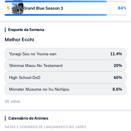
5
84%
Grand Blue Season 3
Enquete da Semana
Melhor Ecchi
Yuragi-Sou no Yuuna-san
11.4%
Shinmai Maou No Testament
20%
High School DxD
60%
Monster Musume no Iru Nichijou
8.6%
35 votos
Calendário de Animes
DATAS E HORÁRIOS DE LANÇAMENTO NO JAPÃO