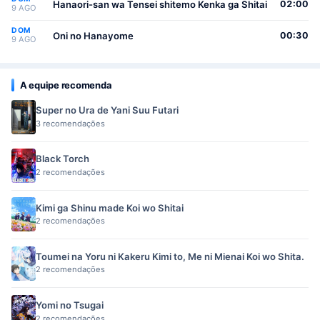
Hanaori-san wa Tensei shitemo Kenka ga Shitai
02:00
9 AGO
DOM
Oni no Hanayome
00:30
9 AGO
A equipe recomenda
Super no Ura de Yani Suu Futari
3 recomendações
Black Torch
2 recomendações
Kimi ga Shinu made Koi wo Shitai
2 recomendações
Toumei na Yoru ni Kakeru Kimi to, Me ni Mienai Koi wo Shita.
2 recomendações
Yomi no Tsugai
2 recomendações