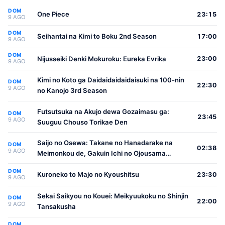
DOM
One Piece
23:15
9 AGO
DOM
Seihantai na Kimi to Boku 2nd Season
17:00
9 AGO
DOM
Nijusseiki Denki Mokuroku: Eureka Evrika
23:00
9 AGO
Kimi no Koto ga Daidaidaidaidaisuki na 100-nin
DOM
22:30
9 AGO
no Kanojo 3rd Season
Futsutsuka na Akujo dewa Gozaimasu ga:
DOM
23:45
9 AGO
Suuguu Chouso Torikae Den
Saijo no Osewa: Takane no Hanadarake na
DOM
02:38
9 AGO
Meimonkou de, Gakuin Ichi no Ojousama
(Seikatsu Nouryoku Kaimu) wo Kagenagara
DOM
Osewa suru Koto ni Narimashita
Kuroneko to Majo no Kyoushitsu
23:30
9 AGO
Sekai Saikyou no Kouei: Meikyuukoku no Shinjin
DOM
22:00
9 AGO
Tansakusha
DOM