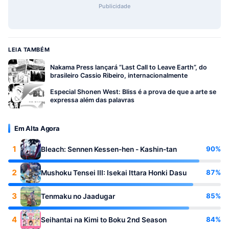
Publicidade
LEIA TAMBÉM
Nakama Press lançará “Last Call to Leave Earth”, do
brasileiro Cassio Ribeiro, internacionalmente
Especial Shonen West: Bliss é a prova de que a arte se
expressa além das palavras
Em Alta Agora
1
90%
Bleach: Sennen Kessen-hen - Kashin-tan
2
87%
Mushoku Tensei III: Isekai Ittara Honki Dasu
3
85%
Tenmaku no Jaadugar
4
84%
Seihantai na Kimi to Boku 2nd Season