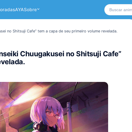
Buscar no si
oradas
AYA
Sobre
ei no Shitsuji Cafe” tem a capa de seu primeiro volume revelada.
seiki Chuugakusei no Shitsuji Cafe”
evelada.