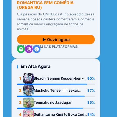
ROMANTICA SEM COMÉDIA
(OREGAIRU)
Olá pessoas do UNITEDcast, no episódio dessa
semana nossos casters comentaram a comédia
romântica menos engraçada de todos os
animes,…
▶ Ouvir agora
OUÇA TAMBÉM NAS PLATAFORMAS:
Em Alta Agora
1
90%
Bleach: Sennen Kessen-hen -
Kashin-tan
2
87%
Mushoku Tensei III: Isekai
Ittara Honki Dasu
3
85%
Tenmaku no Jaadugar
4
84%
Seihantai na Kimi to Boku 2nd