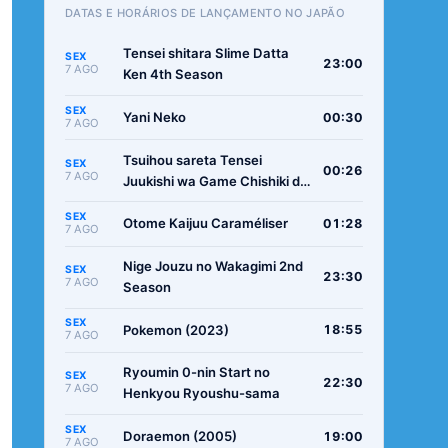
DATAS E HORÁRIOS DE LANÇAMENTO NO JAPÃO
Tensei shitara Slime Datta
SEX
23:00
7 AGO
Ken 4th Season
SEX
Yani Neko
00:30
7 AGO
Tsuihou sareta Tensei
SEX
00:26
7 AGO
Juukishi wa Game Chishiki de
Musou suru
SEX
Otome Kaijuu Caraméliser
01:28
7 AGO
Nige Jouzu no Wakagimi 2nd
SEX
23:30
7 AGO
Season
SEX
Pokemon (2023)
18:55
7 AGO
Ryoumin 0-nin Start no
SEX
22:30
7 AGO
Henkyou Ryoushu-sama
SEX
Doraemon (2005)
19:00
7 AGO