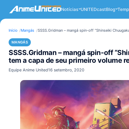
Notícias
UNITEDcast
Blog
Temp
Início
Mangás
SSSS.Gridman – mangá spin-off “Shinseiki Chuugakus
MANGÁS
SSSS.Gridman – mangá spin-off “Shin
tem a capa de seu primeiro volume r
Equipe Anime United
16 setembro, 2020