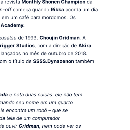
a revista
Monthly Shonen Champion
da
n-off
começa quando
Rikka
acorda um dia
ada em um café para mordomos. Os
s Academy.
kusatsu
de 1993,
Choujin Gridman
. A
rigger
Studios
, com a direção de
Akira
, lançados no mês de outubro de 2018.
om o título de
SSSS.Dynazenon
também
ada
e nota duas coisas: ele não tem
hamando seu nome em um quarto
le encontra um robô – que se
 da tela de um computador
e ouvir
Gridman
, nem pode ver os