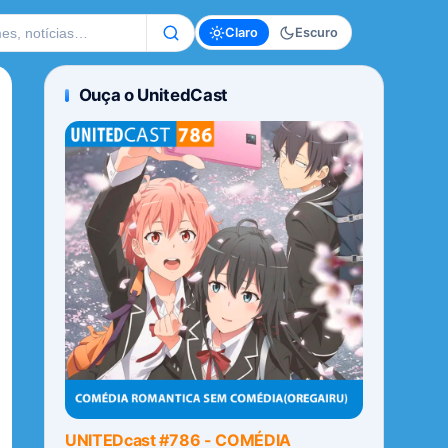
te
Claro
Escuro
Ouça o UnitedCast
UNITEDcast #786 - COMÉDIA