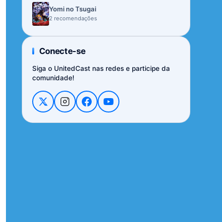
Yomi no Tsugai
2 recomendações
Conecte-se
Siga o UnitedCast nas redes e participe da
comunidade!