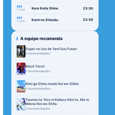
SEX
Kore Kaite Shine
23:30
7 AGO
SEX
Kami no Shizuku
23:30
7 AGO
A equipe recomenda
Super no Ura de Yani Suu Futari
3 recomendações
Black Torch
2 recomendações
Kimi ga Shinu made Koi wo Shitai
2 recomendações
Toumei na Yoru ni Kakeru Kimi to, Me ni
Mienai Koi wo Shita.
2 recomendações