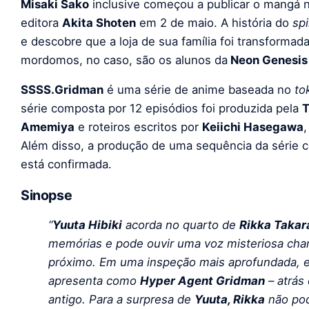
Misaki Sako
inclusive começou a publicar o mangá n
editora
Akita Shoten
em 2 de maio. A história do
spi
e descobre que a loja de sua família foi transform
mordomos, no caso, são os alunos da
Neon Genesi
SSSS.Gridman
é uma série de anime baseada no
to
série composta por 12 episódios foi produzida pela
T
Amemiya
e roteiros escritos por
Keiichi Hasegawa
Além disso, a produção de uma sequência da série c
está confirmada.
Sinopse
“
Yuuta Hibiki
acorda no quarto de
Rikka Takar
memórias e pode ouvir uma voz misteriosa c
próximo. Em uma inspeção mais aprofundada, e
apresenta como
Hyper Agent Gridman
– atrás
antigo. Para a surpresa de
Yuuta, Rikka
não pod