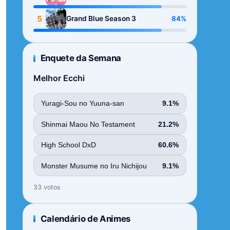
Season
5
84%
Grand Blue Season 3
Enquete da Semana
Melhor Ecchi
Yuragi-Sou no Yuuna-san
9.1%
Shinmai Maou No Testament
21.2%
High School DxD
60.6%
Monster Musume no Iru Nichijou
9.1%
33 votos
Calendário de Animes